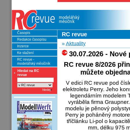
Časopis
RC revue
Redakce časopisu
»
Aktuality
Inzerce
30.07.2026 - Nové
Ke stažení
RC revue -
RC revue 8/2026 přin
modelářský měsíčník
můžete objednat
Hledat na RC
revue
V edici RC revue pod čís
elektroletu Perry. Jeho kon
legendárním modelem Te
vyráběla firma Graupner
modelu je pěnový polysty
Perry je poháněný moto
tříčlánku Li-pol o kapac
mm, délku 975 