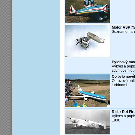
Motor ASP 7
Seznámení s 
Pylonový mod
Výkres a popi
zdvihovém ob
Co bylo novéh
Obrazové ohlé
turbínami
Rider R-4 Fir
Výkres a popi
1936