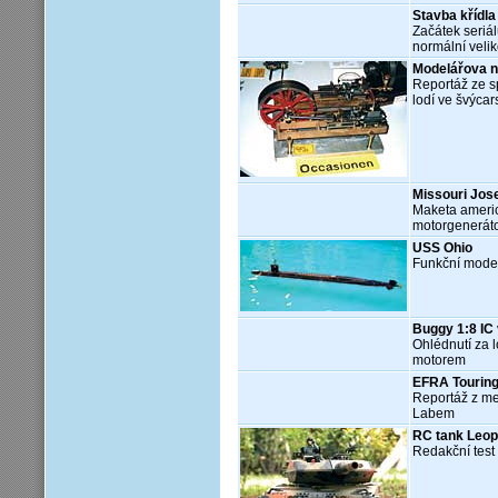
Stavba křídl
Začátek seriá
normální velik
Modelářova n
Reportáž ze s
lodí ve švýca
Missouri Jos
Maketa americ
motorgenerát
USS Ohio
Funkční model
Buggy 1:8 IC
Ohlédnutí za
motorem
EFRA Touring
Reportáž z me
Labem
RC tank Leopa
Redakční test