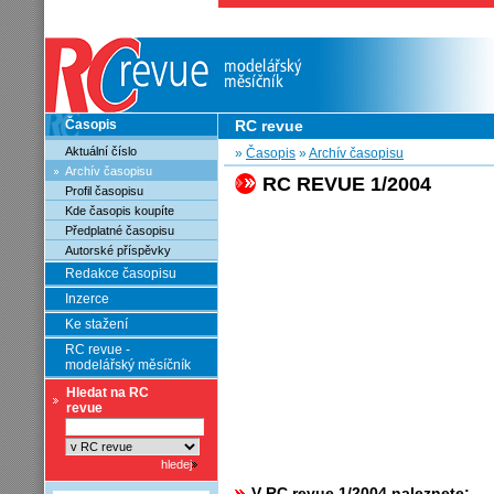
Časopis
RC revue
Aktuální číslo
»
Časopis
»
Archív časopisu
Archív časopisu
RC REVUE 1/2004
Profil časopisu
Kde časopis koupíte
Předplatné časopisu
Autorské příspěvky
Redakce časopisu
Inzerce
Ke stažení
RC revue -
modelářský měsíčník
Hledat na RC
revue
V RC revue 1/2004 naleznete: