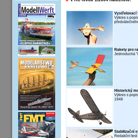
Vystřelovací
Výkres s pop
předválečného
Rakety pro r
Jednoduchá "m
Historický m
Výkres s popi
1948
Stabilizační 
Redakční test