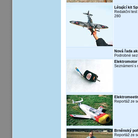
Létající kit Sp
Redakční test
280
Nová řada ak
Podrobné sezn
Elektromotor
Seznámení s n
Elektromeeti
Reportáž ze s
Brněnský po
Reportáž ze 