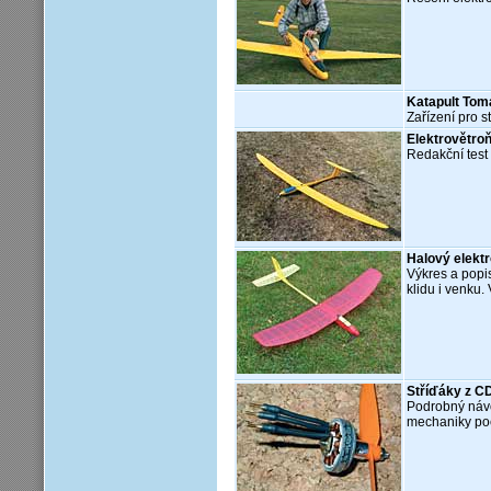
Katapult Tom
Zařízení pro 
Elektrovětroň
Redakční test 
Halový elekt
Výkres a popi
klidu i venku.
Stříďáky z CD
Podrobný návo
mechaniky poč