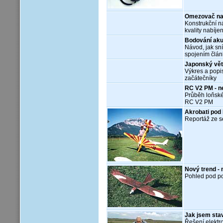
Omezovač napě
Konstrukční n
kvality nabíje
Bodování ak
Návod, jak sní
spojením člá
Japonský vě
Výkres a popi
začátečníky
RC V2 PM - n
Průběh loňské
RC V2 PM
Akrobati po
Reportáž ze s
Nový trend -
Pohled pod po
Jak jsem sta
Řešení elektr