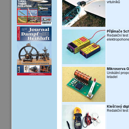
vrtulníků
Přijímače Sch
Redakční test
elektropohon
Mikroserva 
Unikátní prop
letadel
Klešťový dig
Redakční test 