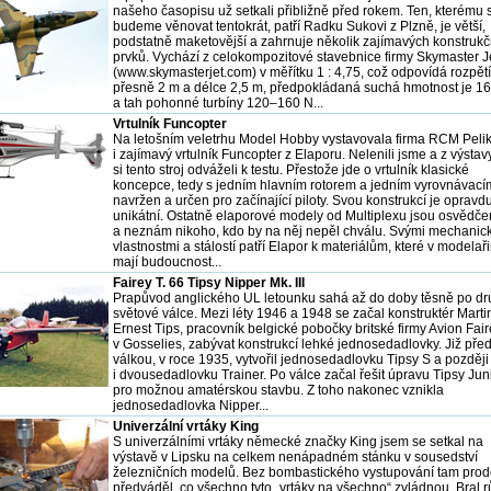
našeho časopisu už setkali přibližně před rokem. Ten, kterému 
budeme věnovat tentokrát, patří Radku Sukovi z Plzně, je větší,
podstatně maketovější a zahrnuje několik zajímavých konstrukč
prvků. Vychází z celokompozitové stavebnice firmy Skymaster J
(www.skymasterjet.com) v měřítku 1 : 4,75, což odpovídá rozpětí
přesně 2 m a délce 2,5 m, předpokládaná suchá hmotnost je 16
a tah pohonné turbíny 120–160 N...
Vrtulník Funcopter
Na letošním veletrhu Model Hobby vystavovala firma RCM Peli
i zajímavý vrtulník Funcopter z Elaporu. Nelenili jsme a z výsta
si tento stroj odváželi k testu. Přestože jde o vrtulník klasické
koncepce, tedy s jedním hlavním rotorem a jedním vyrovnávacím
navržen a určen pro začínající piloty. Svou konstrukcí je opravd
unikátní. Ostatně elaporové modely od Multiplexu jsou osvědč
a neznám nikoho, kdo by na něj nepěl chválu. Svými mechanic
vlastnostmi a stálostí patří Elapor k materiálům, které v modelař
mají budoucnost...
Fairey T. 66 Tipsy Nipper Mk. III
Prapůvod anglického UL letounku sahá až do doby těsně po d
světové válce. Mezi léty 1946 a 1948 se začal konstruktér Marti
Ernest Tips, pracovník belgické pobočky britské firmy Avion Fai
v Gosselies, zabývat konstrukcí lehké jednosedadlovky. Již pře
válkou, v roce 1935, vytvořil jednosedadlovku Tipsy S a později
i dvousedadlovku Trainer. Po válce začal řešit úpravu Tipsy Jun
pro možnou amatérskou stavbu. Z toho nakonec vznikla
jednosedadlovka Nipper...
Univerzální vrtáky King
S univerzálními vrtáky německé značky King jsem se setkal na
výstavě v Lipsku na celkem nenápadném stánku v sousedství
železničních modelů. Bez bombastického vystupování tam prod
předváděl, co všechno tyto „vrtáky na všechno“ zvládnou. Bral 