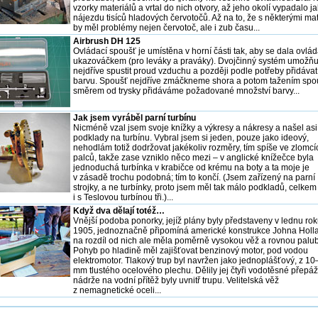
vzorky materiálů a vrtal do nich otvory, až jeho okolí vypadalo j
nájezdu tisíců hladových červotočů. Až na to, že s některými mat
by měl problémy nejen červotoč, ale i zub času...
Airbrush DH 125
Ovládací spoušť je umístěna v horní části tak, aby se dala ovlád
ukazováčkem (pro leváky a praváky). Dvojčinný systém umožňu
nejdříve spustit proud vzduchu a později podle potřeby přidávat
barvu. Spoušť nejdříve zmáčkneme shora a potom tažením spo
směrem od trysky přidáváme požadované množství barvy...
Jak jsem vyráběl parní turbínu
Nicméně vzal jsem svoje knížky a výkresy a nákresy a našel asi
podklady na turbínu. Vybral jsem si jeden, pouze jako ideový,
nehodlám totiž dodržovat jakékoliv rozměry, tím spíše ve zlomcí
palců, takže zase vzniklo něco mezi – v anglické knížečce byla
jednoduchá turbínka v krabičce od krému na boty a ta moje je
v zásadě trochu podobná; tím to končí. (Jsem zařízený na parní
strojky, a ne turbínky, proto jsem měl tak málo podkladů, celkem
i s Teslovou turbínou tři.)...
Když dva dělají totéž…
Vnější podoba ponorky, jejíž plány byly představeny v lednu ro
1905, jednoznačně připomíná americké konstrukce Johna Holl
na rozdíl od nich ale měla poměrně vysokou věž a rovnou palu
Pohyb po hladině měl zajišťovat benzinový motor, pod vodou
elektromotor. Tlakový trup byl navržen jako jednoplášťový, z 1
mm tlustého ocelového plechu. Dělily jej čtyři vodotěsné přepáž
nádrže na vodní přítěž byly uvnitř trupu. Velitelská věž
z nemagnetické oceli...