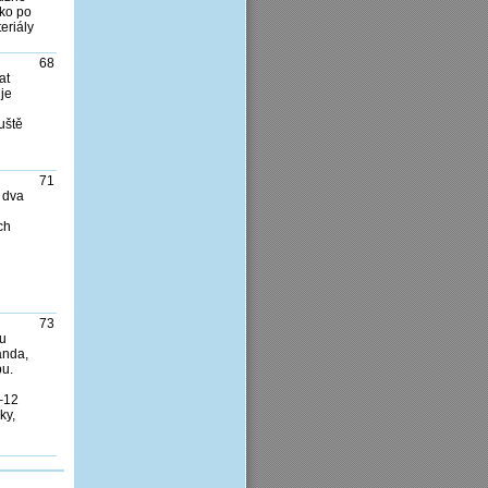
ako po
eriály
68
at
je
uště
71
 dva
ch
73
ku
anda,
bu.
0–12
ky,