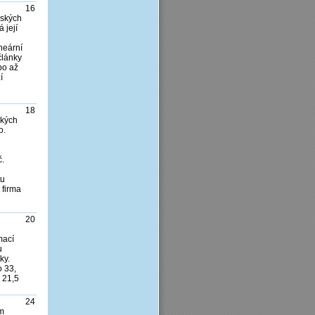
16
řských
 její
neární
články
bo až
í
18
ckých
o.
č.
tu
 firma
20
mací
u
ky.
o 33,
y 21,5
24
em