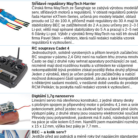
Střídavé regulátory MayTech Harrier
Čínská firma MayTech ze Šanghaje se zabývá výrobou modelá
serv, střídavých motorů a regulátorů. V oblasti regulátorů pokrývá
řada Harrier eXTrem-Series, určená pro modely letadel, oblast
proudu od 12 do 100 A, přičemž malé regulátory do 30 A mají li
stabilizátory BEC se zatížitelností do 2 A a jsou určeny pro 2–3 
Li-pol, větší mají spínané stabilizátory do 5 A a pracují s 2–5 ne
6 články Li-pol. Výběr z výrobků firmy MayTech na náš trh dováž
firma Pavel Stein – eMotors, která naší redakci nabídla vzorek
regulátorů k vyzkoušení...
RC souprava Cadet 4
Jednoduchých, solidně vyrobených a přitom levných začátečni
RC souprav v pásmu 2,4 GHz není na našem trhu zrovna mnoh
Často se dají z druhé ruky sehnat aparatury pocházející ze sad,
nicméně mají dost rozdílnou kvalitu a vzhledem ke vzájemné
nekompatibilitě bývá problém získat později třeba druhý přijíma
Jeden z výrobků, který je určen právě pro začátečníky a nabízí
možnost dokoupení částí samostatně, záruku a také kompatibili
s některými sadami modelů, v nedávné době uvedla do prodeje
RCM Pelikán; ta poskytla naší redakci vzorek k vyzkoušení...
Digitální 1,7g nanoservo
Lineární servo má otevřenou konstrukci, z jedné strany desky
s plošným spojem je připevněný motor o průměru 4,1 mm a sní
potenciometr, jehož jezdec na závitové tyči současně plné úloh
výstupní páky, z druhé strany jsou osazeny elektronické součást
Převody jsou polyamidové, pastorek má 8 zubů, následující kol
na páce je vůle kolem 0,5 mm. Naměřil jsem maximální rozměr
x 15 x 12 mm, výška bez páky je 7,7 mm...
BEC – a kolik serv?
Jestliže před asi patnácti a méně roky byl napájecím standard