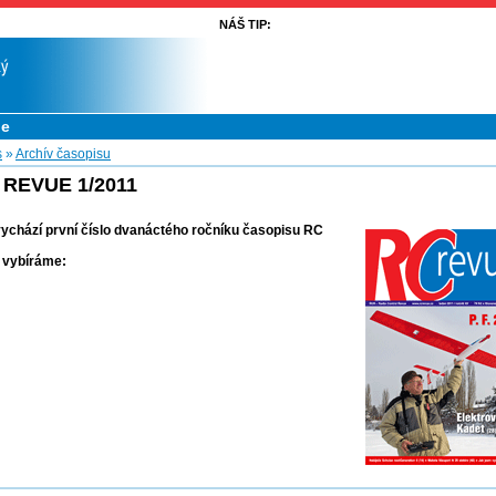
NÁŠ TIP:
ue
s
»
Archív časopisu
 REVUE 1/2011
vychází první číslo dvanáctého ročníku časopisu RC
 vybíráme: