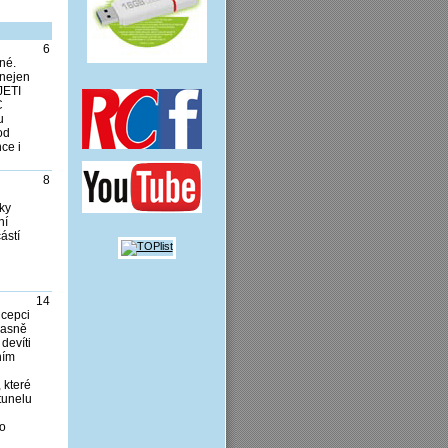
6
né.
 nejen
JETI
C
u
od
ce i
8
ky
ní
ástí
14
ncepci
 jasně
devíti
ním
 které
 tunelu
ho