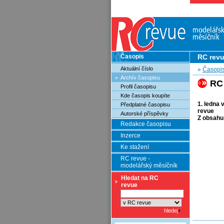
Časopis
RC rev
Aktuální číslo
»
Časopi
Archív časopisu
RC
Profil časopisu
Kde časopis koupíte
1. ledna 
Předplatné časopisu
revue
Autorské příspěvky
Z obsahu
Redakce časopisu
Inzerce
Ke stažení
RC revue -
modelářský měsíčník
Hledat na RC
revue