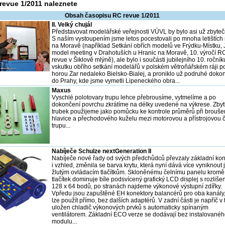
revue 1/2011 naleznete
Obsah časopisu RC revue 1/2011
II. Velký chujál
Představovat modelářské veřejnosti VÚVL by bylo asi už zbyteč
S naším vystoupením jsme letos pocestovali po mnoha letištích
na Moravě (například Setkání obřích modelů ve Frýdku-Místku, 
model meeting v Drahotuších u Hranic na Moravě, 10. výročí R
revue v Šiklově mlýně), ale bylo i součásti jubilejního 10. ročník
vskutku obřího setkání modelářů v polském větroňářském ráji p
horou Żar nedaleko Bielsko-Bialej, a proniklo už podruhé dokon
do Prahy, kde jsme vymetli Lipeneckého obra...
Maxus
Vyschlé polotovary trupu lehce přebrousíme, vytmelíme a po
dokončení povrchu zkrátíme na délky uvedené na výkrese. Zbyt
trubek použijeme jako pomůcku ke kontrole průměrů při brouše
hlavice a přechodového kuželu mezi motorovou a přístrojovou č
trupu...
Nabíječe Schulze nextGeneration II
Nabíječe nové řady od svých předchůdců převzaly základní ko
i vzhled, změnila se barva krytu, která nyní dává více vyniknout
žlutým ovládacím tlačítkům. Skloněnému čelnímu panelu kromě 
tlačítek dominuje bíle podsvícený grafický LCD displej s rozliše
128 x 64 bodů, po stranách najdeme výkonové výstupní zdířky.
Vpředu jsou zapuštěné EH konektory balancérů pro oba kanály,
lze použít přímo, bez dalších adaptérů. V zadní části je napříč v
uložen chladič výkonových prvků s automaticky spínaným
ventilátorem. Základní ECO verze se dodávají bez instalované
modulu...