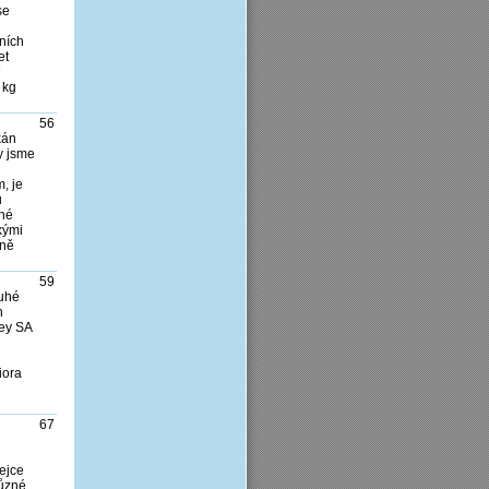
se
ních
et
 kg
56
kán
vy jsme
, je
u
ené
kými
ině
59
ruhé
n
rey SA
d
iora
67
ejce
různé