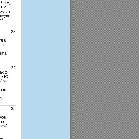
8,4 V,
1 V.
ko při
udovým
žné
28
ru 8
kem
věma
32
ak to
l v RC
ké ve
,
nění
m
35
e
svou
uhé
etově
na