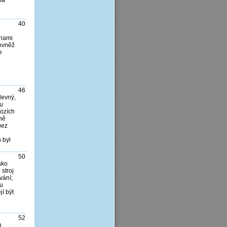
40
inami
rovněž
e
46
levný,
ku
hozích
ně
bez
 byl
50
ako
 stroj
vání;
ku
jí být
52
h