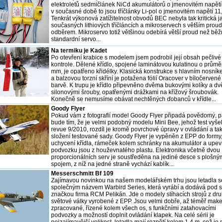
elektroletů sedmičlánek NiCd akumulátorů o jmenovitém napětí 
v současné době to jsou tříčlánky Li-pol o jmenovitém napětí 11,
Tenkrát výkonová zatížitelnost obvodů BEC nebyla tak kritická ja
současných lithiových tříčláncích a mikroservech s větším pro
odběrem. Mikroservo totiž většinou odebírá větší proud než bě
standardní servo...
Na termiku je Kadet
Po otevření krabice s modelem jsem podrobil její obsah pečlivé
kontrole. Dělené křídlo, spojené laminátovou kulatinou o průmě
mm, je opatřeno křidélky. Klasická konstrukce s hlavním nosní
a balzovou torzní skříní je potažena fólií Oracover v bíločervené
barvě. K trupu je křídlo připevněno dvěma bukovými kolíky a d
silonovými šrouby, opatřenými drážkami na křížový šroubovák.
Konečně se nemusíme obávat nechtěných ďobanců v křídle...
Goody Flyer
Pokud vám z fotografií model Goody Flyer připadá povědomý, p
bude tím, že je velmi podobný modelu Mini Bee, jehož test vyše
revue 9/2010, rozdíl je kromě povrchové úpravy v ovládání a ta
složení testované sady. Goody Flyer je vypěněn z EPP do formy
uchycení křídla, rámeček kolem schránky na akumulátor a upev
podvozku jsou z houževnatého plastu. Elektronika včetně dvou
proporcionálních serv je soustředěna na jediné desce s plošný
spojem, z níž na jedné straně vychází kablík...
Messerschmitt Bf 109
Zajímavou novinkou na našem modelářském trhu jsou letadla s
společným názvem Warbird Series, která vyrábí a dodává pod 
značkou firma RCM Pelikán. Jde o modely stíhacích strojů z dr
světové války vyrobené z EPP. Jsou velmi dobře, až téměř mak
zpracované, řízené kolem všech os, s funkčními zatahovacími
podvozky a možností doplnit ovládání klapek. Na celé sérii je
nejzajímavější velikost, letadla mají rozpětí kolem 1,4 m, což je 