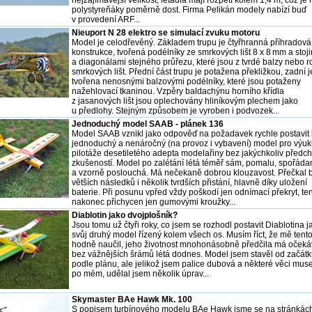
polystyreňáky poměrně dost. Firma Pelikán modely nabízí buď
v provedení ARF...
Nieuport N 28 elektro se simulací zvuku motoru
Model je celodřevěný. Základem trupu je čtyřhranná příhradová
konstrukce, tvořená podélníky ze smrkových lišt 8 x 8 mm a stoj
a diagonálami stejného průřezu, které jsou z tvrdé balzy nebo 
smrkových lišt. Přední část trupu je potažena překližkou, zadní j
tvořena nenosnými balzovými podélníky, které jsou potaženy
nažehlovací tkaninou. Vzpěry baldachýnu horního křídla
z jasanových lišt jsou oplechovány hliníkovým plechem jako
u předlohy. Stejným způsobem je vyroben i podvozek...
Jednoduchý model SAAB - plánek 136
Model SAAB vznikl jako odpověď na požadavek rychle postavit 
jednoduchý a nenáročný (na provoz i vybavení) model pro výu
pilotáže desetiletého adepta modelařiny bez jakýchkoliv předc
zkušeností. Model po zalétání létá téměř sám, pomalu, spořáda
a vzorně poslouchá. Má nečekaně dobrou klouzavost. Přečkal 
větších následků i několik tvrdších přistání, hlavně díky uložení
baterie. Při posunu vpřed vždy poškodí jen odnímací překryt, ten
nakonec přichycen jen gumovými kroužky...
Diablotin jako dvojplošník?
Jsou tomu už čtyři roky, co jsem se rozhodl postavit Diablotina j
svůj druhý model řízený kolem všech os. Musím říct, že mě tento
hodně naučil, jeho životnost mnohonásobně předčila má očeká
bez vážnějších šrámů létá dodnes. Model jsem stavěl od začát
podle plánu, ale jelikož jsem palice dubová a některé věci muse
po mém, udělal jsem několik úprav...
Skymaster BAe Hawk Mk. 100
S popisem turbínového modelu BAe Hawk jsme se na stránkác