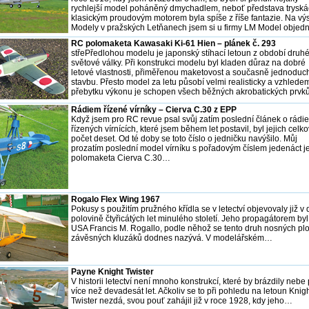
rychlejší model poháněný dmychadlem, neboť představa tryská
klasickým proudovým motorem byla spíše z říše fantazie. Na vý
Modely v pražských Letňanech jsem si u firmy LM Model objed
RC polomaketa Kawasaki Ki-61 Hien – plánek č. 293
střePředlohou modelu je japonský stíhací letoun z období druh
světové války. Při konstrukci modelu byl kladen důraz na dobré
letové vlastnosti, přiměřenou maketovost a současně jednoduc
stavbu. Přesto model za letu působí velmi realisticky a vzhlede
přebytku výkonu je schopen všech běžných akrobatických prv
Rádiem řízené vírníky – Cierva C.30 z EPP
Když jsem pro RC revue psal svůj zatím poslední článek o rádi
řízených vírnících, které jsem během let postavil, byl jejich celk
počet deset. Od té doby se toto číslo o jedničku navýšilo. Můj
prozatím poslední model vírníku s pořadovým číslem jedenáct j
polomaketa Cierva C.30…
Rogalo Flex Wing 1967
Pokusy s použitím pružného křídla se v letectví objevovaly již v
polovině čtyřicátých let minulého století. Jeho propagátorem byl
USA Francis M. Rogallo, podle něhož se tento druh nosných pl
závěsných kluzáků dodnes nazývá. V modelářském…
Payne Knight Twister
V historii letectví není mnoho konstrukcí, které by brázdily nebe
více než devadesát let. Ačkoliv se to při pohledu na letoun Knig
Twister nezdá, svou pouť zahájil již v roce 1928, kdy jeho…