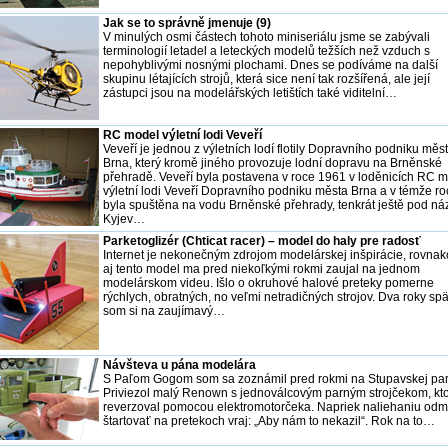
Jak se to správně jmenuje (9)
V minulých osmi částech tohoto miniseriálu jsme se zabývali
terminologií letadel a leteckých modelů težších než vzduch s
nepohyblivými nosnými plochami. Dnes se podíváme na další
skupinu létajících strojů, která sice není tak rozšířená, ale její
zástupci jsou na modelářských letištích také viditelní…
RC model výletní lodi Veveří
Veveří je jednou z výletních lodí flotily Dopravního podniku měs
Brna, který kromě jiného provozuje lodní dopravu na Brněnské
přehradě. Veveří byla postavena v roce 1961 v loděnicích RC 
výletní lodi Veveří Dopravního podniku města Brna a v témže ro
byla spuštěna na vodu Brněnské přehrady, tenkrát ještě pod n
Kyjev…
Parketoglizér (Chticat racer) – model do haly pre radosť
Internet je nekonečným zdrojom modelárskej inšpirácie, rovnak
aj tento model ma pred niekoľkými rokmi zaujal na jednom
modelárskom videu. Išlo o okruhové halové preteky pomerne
rýchlych, obratných, no veľmi netradičných strojov. Dva roky sp
som si na zaujímavý…
Návšteva u pána modelára
S Paľom Gogom som sa zoznámil pred rokmi na Stupavskej par
Priviezol malý Renown s jednoválcovým parným strojčekom, kt
reverzoval pomocou elektromotorčeka. Napriek naliehaniu odmi
štartovať na pretekoch vraj: „Aby nám to nekazil“. Rok na to…