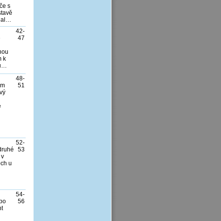
če s
stavě
nal…
42-
é
47
hou
m k
ků…
48-
em
51
ový
e
52-
 druhé
53
 v
och u
54-
 po
56
ht