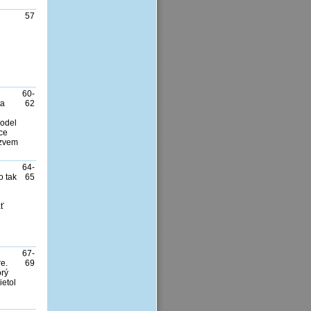
57
60-
ta
62
model
ce
ázvem
64-
o tak
65
äť
67-
e.
69
orý
etol