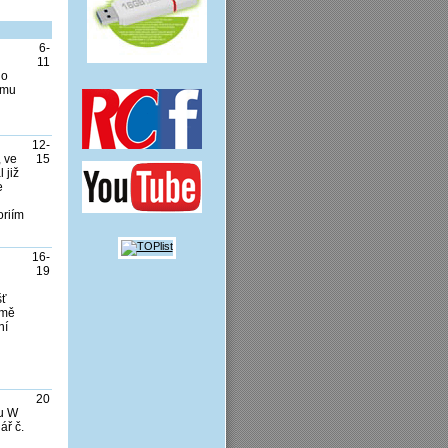
6-
11
ho
ému
12-
 ve
15
 již
e
oriím
16-
19
šť
omě
ní
20
pu W
ář č.