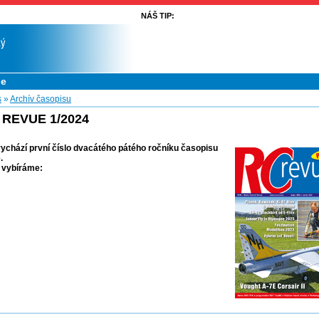
NÁŠ TIP:
ue
s
»
Archív časopisu
 REVUE 1/2024
vychází první číslo dvacátého pátého ročníku časopisu
.
 vybíráme: