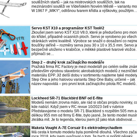
soutěžních startů – jak na mistrovských soutěžích, tak na
mezinárodní soutěži ve Vídeňském Novém Městě – variantu m
W 1967 F „MIKY“, odlišnou tvarem křídla a výškovky, použitým
Servo KST X10 a programátor KST Tool#2
Zkoušel jsem servo KST X10 V8.0, které je předurčeno pro mon
do křídel, případně ocasních ploch. Servo je vyrobeno po všech
stránkách velmi kvalitně. Výrobce se snažil o dosažení co nejm
tloušťky skříně – rozměry serva jsou 30 x 10 x 35,5 mm. Servo j
bezpečně uloženo v krabičce, v měkké plastové tvarové vložce.
přijímači se…
Step 2 – druhý krok začínajícího modeláře
Pražská firma RC Factory je mezi modeláři po celém světe zná
především výrobou stavebnic akrobatických modelů z nezničite
materiálu EPP. Již delší dobu v sortimentu najdeme také model
Step One a jeho halovou variantu Step One Baby, určené – jak
název napovídá – pro první krok začínajícího pilota RC model
Lockheed SR-71 Blackbird BNF od E-flite
Modelů nemám zrovna málo, ale rád si občas projdu novinky, c
kde nabízí. Když jsem v RC revue 10/2023 četl v rubrice
Představujeme o modelu SR-71 Blackbird s rozpětím 505 mm a
délkou 955 mm od firmy E-flite, bylo jasné, že tento model mus
zkrátka mít. Je to legenda, kterou jsem již jako kluk obdivoval…
Maketa Vought A-7E Corsair II s elektrodmychadlem
Má cesta k tomuto modelu byla poměrně dlouhá. Všechno zača
roce 2018, kdy jsem uvažoval o tom, že bych si pořídil nějaký