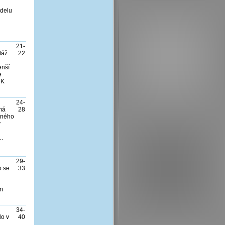
odelu
…
21-
táž
22
enší
e
 K
24-
má
28
lného
y
ů…
29-
o se
33
ím
34-
lo v
40