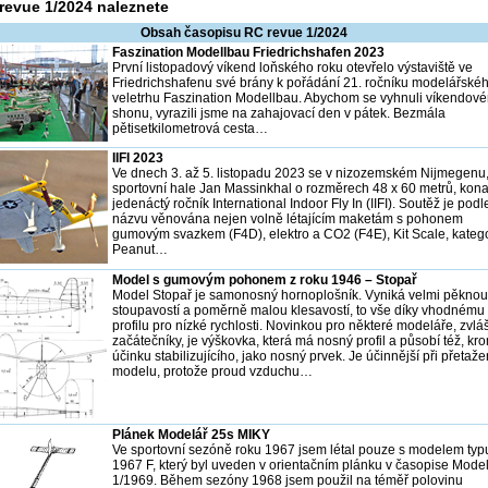
revue 1/2024 naleznete
Obsah časopisu RC revue 1/2024
Faszination Modellbau Friedrichshafen 2023
První listopadový víkend loňského roku otevřelo výstaviště ve
Friedrichshafenu své brány k pořádání 21. ročníku modelářské
veletrhu Faszination Modellbau. Abychom se vyhnuli víkendov
shonu, vyrazili jsme na zahajovací den v pátek. Bezmála
pětisetkilometrová cesta…
IIFI 2023
Ve dnech 3. až 5. listopadu 2023 se v nizozemském Nijmegenu,
sportovní hale Jan Massinkhal o rozměrech 48 x 60 metrů, konal
jedenáctý ročník International Indoor Fly In (IIFI). Soutěž je podl
názvu věnována nejen volně létajícím maketám s pohonem
gumovým svazkem (F4D), elektro a CO2 (F4E), Kit Scale, kateg
Peanut…
Model s gumovým pohonem z roku 1946 – Stopař
Model Stopař je samonosný hornoplošník. Vyniká velmi pěknou
stoupavostí a poměrně malou klesavostí, to vše díky vhodnému
profilu pro nízké rychlosti. Novinkou pro některé modeláře, zvlá
začátečníky, je výškovka, která má nosný profil a působí též, kr
účinku stabilizujícího, jako nosný prvek. Je účinnější při přetaže
modelu, protože proud vzduchu…
Plánek Modelář 25s MIKY
Ve sportovní sezóně roku 1967 jsem létal pouze s modelem ty
1967 F, který byl uveden v orientačním plánku v časopise Model
1/1969. Během sezóny 1968 jsem použil na téměř polovinu