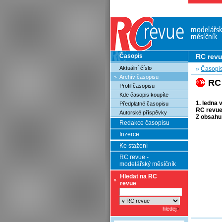
Časopis
RC rev
Aktuální číslo
»
Časopi
Archív časopisu
RC
Profil časopisu
Kde časopis koupíte
1. ledna 
Předplatné časopisu
RC revue
Autorské příspěvky
Z obsahu
Redakce časopisu
Inzerce
Ke stažení
RC revue -
modelářský měsíčník
Hledat na RC
revue