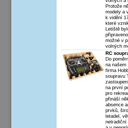
volných a 
Protože ně
modely a v
k vidění 17
které vzni
Letiště by
připraveno
možné v pá
volných mo
RC soupra
Do poměrn
na našem t
firma Hob
soupravu 
zastoupen
na první p
pro rekrea
přináší ně
absence an
prvků, ši
letadel, v
netradiční
a v neposl