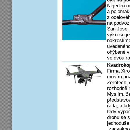
Nejeden m
a polomak
z ocelovéh
na podvoz
San Jose.
výkresu je
nakreslíme
uvedeného
ohýbané v
ve dvou ro
Kvadrokop
Firma Xir
musím poz
Zerotech, 
rozhodně 
Myslím, ž
představov
řada, a kd
tedy vypad
dronu se s
jednoduše
„zacvaknou