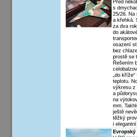
Před někol
s dmychad
25/26. Na 
a křehká. 
za dva rok
do akátové
transporte
osazení st
bez chlaze
prostě se t
Řešením by
celobalzov
„do kříže“
teplotu. N
výkresu z
a půdorysu
na výtokov
mm. Takhle
ještě nevě
těžký prov
i elegantní
Evropský 