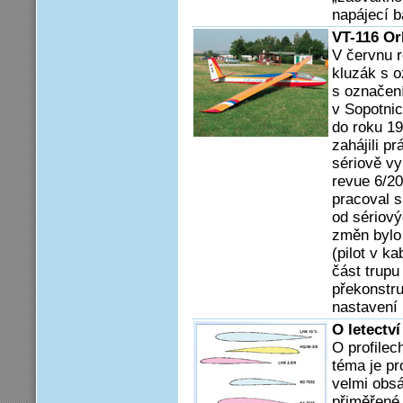
napájecí b
VT-116 Orl
V červnu 
kluzák s o
s označení
v Sopotnic
do roku 19
zahájili p
sériově v
revue 6/20
pracoval s
od sériový
změn bylo 
(pilot v k
část trupu
překonstru
nastavení 
O letectv
O profilec
téma je pr
velmi obsá
přiměřené 