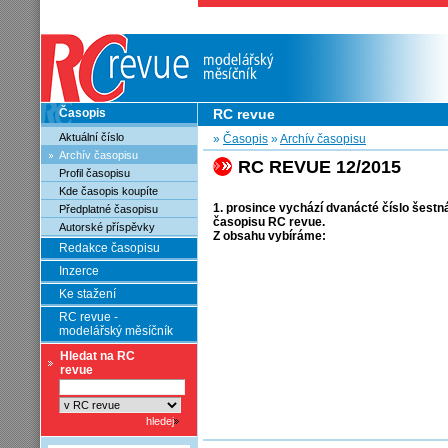
Časopis
RC revue
Aktuální číslo
»
Časopis
»
Archív časopisu
Archív časopisu
RC REVUE 12/2015
Profil časopisu
Kde časopis koupíte
1. prosince vychází dvanácté číslo šestn
Předplatné časopisu
časopisu RC revue.
Autorské příspěvky
Z obsahu vybíráme:
Redakce časopisu
Inzerce
Ke stažení
RC revue -
modelářský měsíčník
Hledat na RC
revue