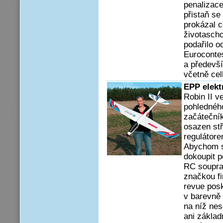
penalizace
přistaň s
prokázal c
životascho
podařilo o
Eurocontes
a předevší
včetně cel
EPP elekt
Robin II v
pohledného
začáteční
osazen st
regulátore
Abychom s 
dokoupit p
RC souprav
značkou fi
revue posk
v barevně 
na níž nes
ani základ