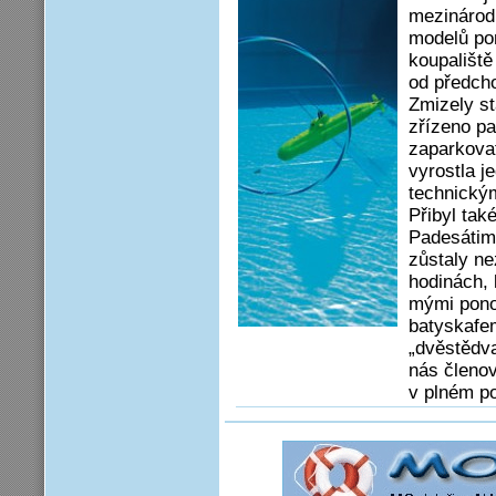
mezinárodn
modelů po
koupališt
od předch
Zmizely st
zřízeno pa
zaparkova
vyrostla j
technický
Přibyl ta
Padesátime
zůstaly n
hodinách,
mými pono
batyskafem
„dvěstědva
nás členo
v plném po