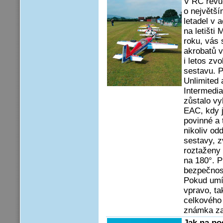
V RC revue
o největš
letadel v
na letišti
roku, vás
akrobatů v
i letos zv
sestavu. P
Unlimited 
Intermedi
zůstalo vy
EAC, kdy 
povinné a 
nikoliv od
sestavy, z
roztaženy 
na 180°. P
bezpečnost
Pokud umís
vpravo, ta
celkového 
známka za 
Jak na po