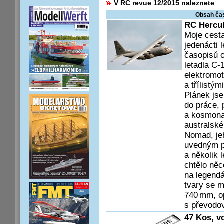
V RC revue 12/2015 naleznete
Obsah ča
RC Hercu
Moje cest
jedenácti 
časopisů o
letadla C-
elektromo
a třílistým
Plánek jse
do práce, 
a kosmona
australsk
Nomad, je
uvedným p
a několik 
chtělo něc
na legend
tvary se m
740 mm, o
s převodo
47 Kos, v