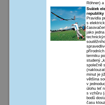
Röhner) a 
Svátek ele
republiky 
Pravidla p
s elektri
časovačem
jako jedna
technický
soutěžníh
spravedliv
přírodníc
termiku po
studený „k
společně 
(naklouzat
minut je ji
většina so
v jednoduc
úlohu leť 
s vzhůru (
bodů dosta
času klouz