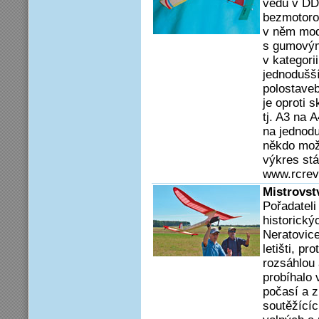
vedu v DD
bezmotoro
v něm mode
s gumovým
v kategori
jednodušší
polostaveb
je oproti 
tj. A3 na 
na jednodu
někdo mož
výkres stá
www.rcrev
Mistrovst
Pořadateli
historický
Neratovic
letišti, p
rozsáhlou 
probíhalo 
počasí a z
soutěžícíc