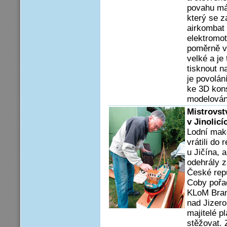
povahu má
který se z
airkombat 
elektromot
poměrně ve
velké a je
tisknout n
je povolán
ke 3D kon
modelován
Mistrovst
v Jinolic
Lodní make
vrátili do
u Jičína, 
odehrály 
České rep
Coby pořad
KLoM Bran
nad Jizero
majitelé p
stěžovat. 