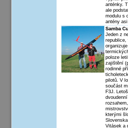
anténky. T
ale podsta
modulu s 
antény asi
Samba Cu
Jeden z n
republice,
organizuje
termických
poloze let
zajištění 
rodinné př
ticholete
pilotů. V 
součást mi
F3J. Letoš
dvoudenní 
rozsahem,
mistrovství
kterými šl
Slovenska 
Vitásek a 