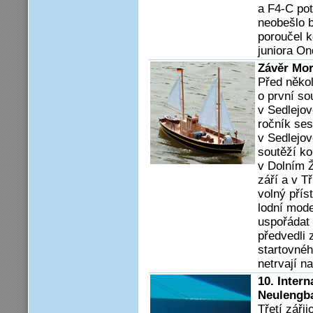
a F4-C pot
neobešlo 
poroučel k
juniora On
Závěr Mo
Před někol
o první s
v Sedlejov
ročník ses
v Sedlejov
soutěží ko
v Dolním Ž
září a v T
volný přís
lodní mode
uspořádat 
předvedli 
startovnéh
netrvají n
10. Inter
Neulengb
Třetí záři