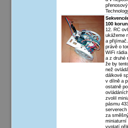
přenosový 
Technolog
Sekvencér
100 korun
12. RC ovl
ukážeme m
a přijímač
právě o to
WiFi rádia
a z druhé r
že by tent
než ovlád
dálkové sp
v dílně a 
ostatně po
ovládáních
zvolil min
pásmu 433
serverech 
za směšnýc
miniaturní
vyplatí př