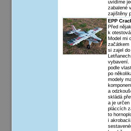
uvidíme jed
zabalené v
zajištěny 
EPP Crac
Před něja
k otestov
Model mi d
začátkem 
si zajel d
Letňanech
vybavení.
podle vlas
po několi
modely maj
komponenty
a odzkouš
skládá př
a je určen
pláccích z
to hornopl
i akrobaci
sestavené