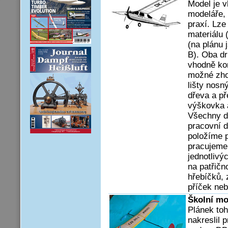
Model je v
modeláře, 
praxí. Lze
materiálu 
(na plánu 
B). Oba d
vhodně kom
možné zho
lišty nos
dřeva a př
výškovka 
Všechny d
pracovní d
položíme p
pracujeme 
jednotlivý
na patřičn
hřebíčků, 
příček neb
Školní mo
Plánek to
nakreslil 