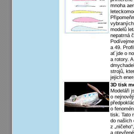
mnoha aer
leteckomod
Připomeňm
vybraných 
modelů let
nepatrná č
Podívejme 
a 49. Prof
ať jde o n
a rotory. A
dmychadel,
strojů, kt
jejich ene
3D tisk 
Modeláři j
o nejnověj
předpoklád
o fenoménu
tisk. Tato
do našich
z „ničeho“
a otevřené