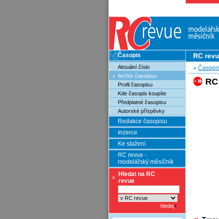
Časopis
RC rev
Aktuální číslo
»
Časopi
Archív časopisu
RC
Profil časopisu
Kde časopis koupíte
Předplatné časopisu
Autorské příspěvky
Redakce časopisu
Inzerce
Ke stažení
RC revue -
modelářský měsíčník
Hledat na RC
revue