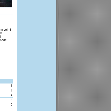
tom velmi
av
 i
 model
3
3
4
4
6
6