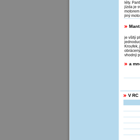
léty. Pa
jízda je 
motorem 
jiný mot
Mant
je všitý 
jednoduc
Kroufek, 
obrácený
vhodný pr
a mn
V RC 