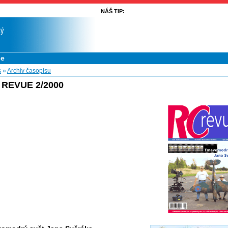
NÁŠ TIP:
ue
s
»
Archív časopisu
 REVUE 2/2000