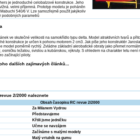
nthers je jednoduché celobalzové konstrukce. Jeho
svižná. velmi příjemná. Prototyp modelu je poháněn
Mabuchi 540/6 V. Lze samozřejmě použít jakýkoliv
or podobných parametrů
a
plánek ve skutečné velikosti na samokřídlo typu delta. Model atraktivních tvarů a při
hé konstrukce je určen k pohonu motorem 2 cm3. Jak píše jeho konstruktér Jarosl
je model poměrně rychlý. Zvládne základní akrobatické obraty jako přemet normální
, osmičku ležatou, svislou a kubánskou, výkruty. S ohledem na charakter letu není
o začínající piloty.
oho dalších zajímavých článků...
revue 2/2000 naleznete
Obsah časopisu RC revue 2/2000
Za Milanem Vydrou
Představujeme
Křtili jsme jedničku
Učme se navzájem
Začínáme s malými modely
Malý vrtulník na gumu