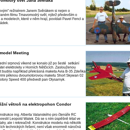
omodrý svět Jana Svěráka
ovým" režisérem Janem Svěrákem si nejen o
vaném filmu Tmavomodrý svět, nýbrž především o
 a modelech, které v něm hrají, povídali Pavel Fencl a
ádek.
 model Meeting
ední srpnový víkend se konalo již po šesté setkání
tel elektroletu v Horních Nětčicích. Zaslouženou
t budila například překrásná maketa Avia B-35 Zdeňka
elmi pěknou dvoumotorovou maketu Short Skywan 02
otory Speed 400 předvedl pan Olysarnyk.
ěžní větroň na elektropohon Condor
nstrukce ing. Alberta Valanského pro čtenáře RC
reslil Leopold Walek. Dá se s ním úspěšně létat ve
atry, ale i rekreačně. Konstrukce modelu má několik
ních technických řešení, není však enormně náročná