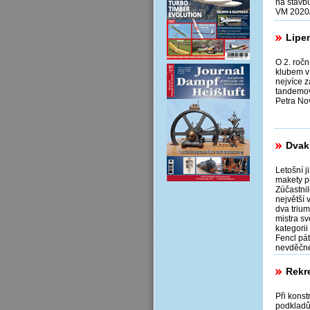
na stavb
VM 2020/
Lipe
O 2. roč
klubem v
nejvíce 
tandemov
Petra No
Dvakr
Letošní j
makety p
Zúčastnil
největší 
dva trium
mistra sv
kategorii
Fencl pát
nevděčné
Rekr
Při konst
podkladů