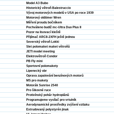
Model A3 Bubo
Historický větroň Balestruccio
Vývoj motorových modelů v USA po roce 1939
Motorový oldtimer Wren
Měření proudu bočníkem
Pochváleno budiž mc-Ultra Duo Plus II
Pozor na lisovací kleště
Přijímač ARC8-2XFH ještě jednou
Severský větroň Lokki
Slet polomaket maket větroňů
JETI model meeting
Elektrovětroň Condor
PB Fly mini
Sportovní polomakety
Lipenecký obr
Oprava zapalování benzínových motorů
MS pro makety
Motorák Sunrise 2540
Pro šikovné ruce
Protivínský pohár hydroplánů
Programujeme vysílač pro vrtulník
Aerodynamické prostředky zvýšení vztlaku
Extrudovaný polystyrén jinak