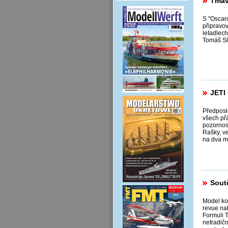
Tmav
S "Oscar
připravo
letadlech
Tomáš Sl
JETI
Předposl
všech přá
pozornos
Rašky, v
na dva m
Sout
Model ko
revue nak
Formuli T
netradič