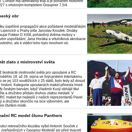
u. Condor má laminátový trup a je poháněn motorem
27 s vrtulovým kompletem Graupner 7,5/4.
necký obr
níku úspěšné propagační akce pořádané modelářským
 Lipencích u Prahy píše Jaroslav Kroufek. Diváky
zaujal Fokker D XXIII, poháněný dvěma motory v
ém uspořádání, Jana Horáka a vrtulníková akrobacie
votného, ale k vidění toho bylo mnohem víc.
át zlato z mistrovství světa
iž šestnácté mistrovství světa pro upoutané a RC
roběhlo 18. až 26. srpna ve švýcarském Interlakenu.
o se jej 103 soutěžících z 25 států, bylo tedy až dosud
v historii. Kategorie upoutaných maket přinesla hned
fy českým barvám, když Vladimír Kusý obhájil titul
ěta a družstvo přidalo druhou zlatou medaili. V
 RC maket byl nejlepší z našich reprezentantů Pavel
ý a družstvo skončilo na sice výborném, ale
m čtvrtém místě.
eační RC model člunu Panthers
rukci rekreačního kluzáku vyšel Antonín Souček z
 zveřejněných v časopisu Modelář asi před dvaceti