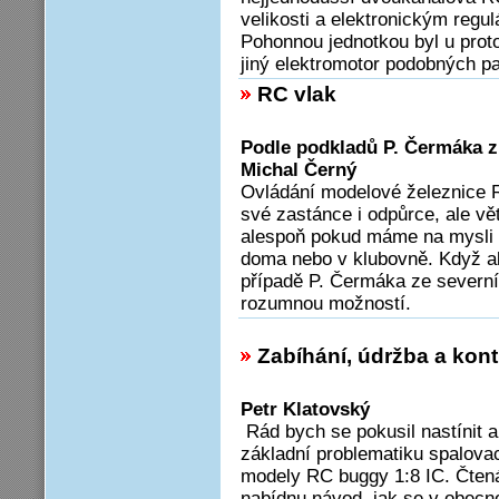
velikosti a elektronickým reg
Pohonnou jednotkou byl u proto
jiný elektromotor podobných p
RC vlak
Podle podkladů P. Čermáka z
Michal Černý
Ovládání modelové železnice
své zastánce i odpůrce, ale vě
alespoň pokud máme na mysli o
doma nebo v klubovně. Když ale
případě P. Čermáka ze severní 
rozumnou možností.
Zabíhání, údržba a kon
Petr Klatovský
Rád bych se pokusil nastínit 
základní problematiku spalova
modely RC buggy 1:8 IC. Čte
nabídnu návod, jak se v obecno