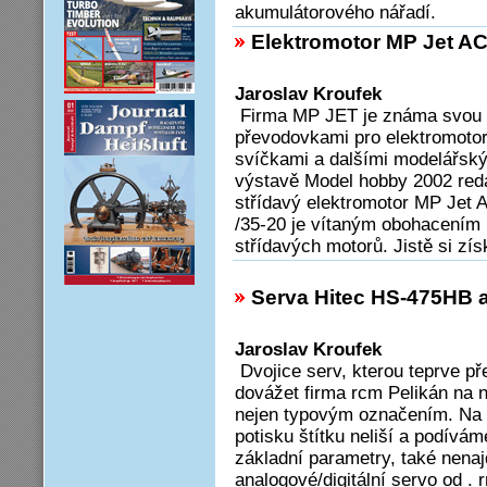
akumulátorového nářadí.
Elektromotor MP Jet AC
Jaroslav Kroufek
Firma MP JET je známa svou b
převodovkami pro elektromotor
svíčkami a dalšími modelářským
výstavě Model hobby 2002 red
střídavý elektromotor MP Jet 
/35-20 je vítaným obohacením 
střídavých motorů. Jistě si zí
Serva Hitec HS-475HB 
Jaroslav Kroufek
Dvojice serv, kterou teprve p
dovážet firma rcm Pelikán na n
nejen typovým označením. Na 
potisku štítku neliší a podívám
základní parametry, také nenaj
analogové/digitální servo od .