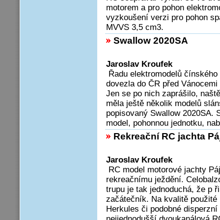
motorem a pro pohon elektromo
vyzkoušení verzi pro pohon sp
MVVS 3,5 cm3.
Swallow 2020SA
Jaroslav Kroufek
Řadu elektromodelů čínského
dovezla do ČR před Vánocemi 
Jen se po nich zaprášilo, našt
měla ještě několik modelů slá
popisovaný Swallow 2020SA. S
model, pohonnou jednotku, nab
Rekreační RC jachta Pá
Jaroslav Kroufek
RC model motorové jachty Páj
rekreačnímu ježdění. Celobalz
trupu je tak jednoduchá, že p ři
začátečník. Na kvalitě použité 
Herkules či podobné disperzní 
nejjednodušší dvoukanálová R