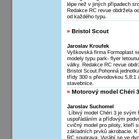
lépe než v jiných případech s
Redakce RC revue obdržela od
od každého typu.
Bristol Scout
Jaroslav Kroufek
Vyškovská firma Formoplast s
modely typu park- flyer letoun
války. Redakce RC revue obdr
Bristol Scout.Pohonná jednotk
třídy 300 s převodovkou 5,8:1 a
stavebnice.
Motorový model Chéri 
Jaroslav Suchomel
Líbivý model Chéri 3 je svým
uspořádáním a příďovým podv
cvičný model pro piloty, kteří s
základních prvků akrobacie. K 
RC souprava. Vyrábí se ve dvo