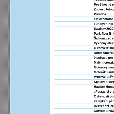
Pro šikovné r
Znovu o fotog
Poradna
Elektromotor
Fun-flyer Pigi
Swallow 202
Park-flyer Bri
Šablona pro s
Výkonný elek
O konverzi m
North Americ
Inspirace pro 
Malý motorák
Motorový mod
Motorák Fairh
Vrtulové kuže
Spalovací tur
Hawker Hunt
„Postav si vrtu
O drsnosti po
Zamykání páry
Rekreační RC
Korveta Snow