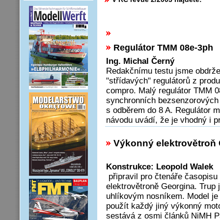
Regulátor TMM 08e-3ph
Ing. Michal Černý
Redakčnímu testu jsme obdrže
"střídavých" regulátorů z pro
compro. Malý regulátor TMM 08
synchronních bezsenzorových m
s odběrem do 8 A. Regulátor m
návodu uvádí, že je vhodný i 
Výkonný elektrovětroň
Konstrukce: Leopold Walek
připravil pro čtenáře časopis
elektrovětroně Georgina. Trup j
uhlíkovým nosníkem. Model je
použít každý jiný výkonný mo
sestává z osmi článků NiMH 