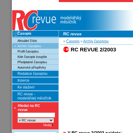
Časopis
RC revue
Aktuální číslo
»
Časopis
»
Archív časopisu
Archív časopisu
RC REVUE 2/2003
Profil časopisu
Kde časopis koupíte
Předplatné časopisu
Autorské příspěvky
Redakce časopisu
Inzerce
Ke stažení
RC revue -
modelářský měsíčník
Hledat na RC
revue
V RC revue 2/2003 najdete: