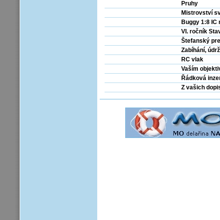
Pruhy
Mistrovství s
Buggy 1:8 IC 
VI. ročník St
Štefanský pr
Zabíhání, údr
RC vlak
Vaším objekt
Řádková inze
Z vašich dopi