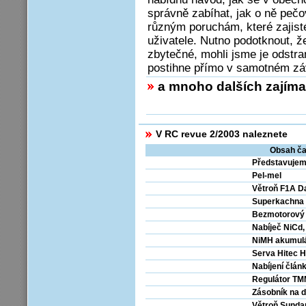
správně zabíhat, jak o ně pečo
různým poruchám, které zajist
uživatele. Nutno podotknout, 
zbytečné, mohli jsme je odstra
postihne přímo v samotném zá
a mnoho dalších zajíma
V RC revue 2/2003 naleznete
Obsah ča
Představuje
Pel-mel
Větroň F1A D
Superkachna
Bezmotorový 
Nabíječ NiCd
NiMH akumulá
Serva Hitec 
Nabíjení člán
Regulátor TM
Zásobník na 
Větroň Sunda