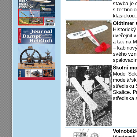
stavba je 
s technolo
klasickou..
Oldtimer 
Historick
uveřejnil 
a tak na M
– kabinový
svého vzn
spalovací
Školní mo
Model Soko
modelářsk
středisku 
Skalice. P
střediska 
Volnoběžk