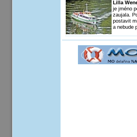
Lilla Wen
je jméno p
zaujala. P
postavit mo
a nebude př