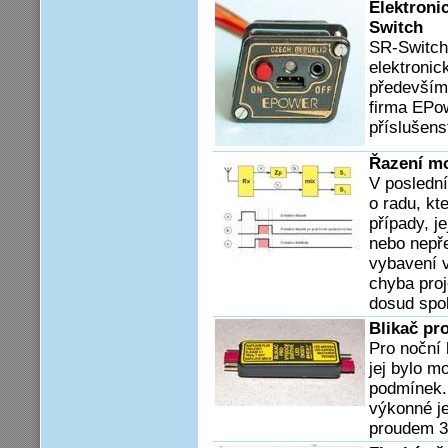
Elektroni
Switch
SR-Switch 
elektronic
především 
firma EPo
příslušens
Řazení m
V posledn
o radu, kt
případy, j
nebo nepře
vybavení 
chyba proj
dosud spol
Blikač pr
Pro noční 
jej bylo m
podmínek. 
výkonné j
proudem 3