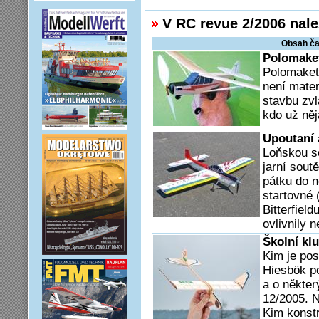
V RC revue 2/2006 nale
Obsah ča
Polomaket
Polomaketa
není materi
stavbu zvl
kdo už něj
Upoutaní 
Loňskou s
jarní sout
pátku do n
startovné
Bitterfield
ovlivnily 
Školní kl
Kim je pos
Hiesbök p
a o někter
12/2005. 
Kim konstr