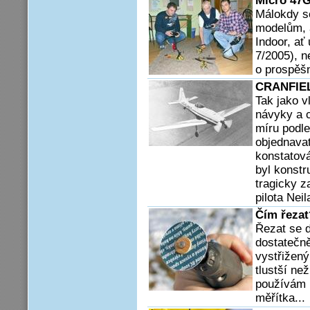
Micro 47G
Málokdy s
modelům, 
Indoor, ať
7/2005), n
o prospěšn
CRANFIEL
Tak jako v
návyky a c
míru podle
objednava
konstatová
byl konstr
tragicky 
pilota Neil
Čím řezat
Řezat se d
dostatečn
vystřižený
tlustší než
používám u
měřítka...