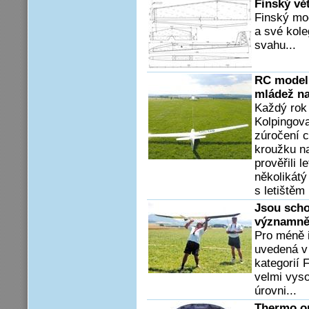
Finský vě
Finský mo
a své kole
svahu...
RC model 
mládež na
Každý rok
Kolpingov
zúročení c
kroužku na
prověřili 
několikátý
s letištěm
Jsou scho
významněj
Pro méně 
uvedená v 
kategorií 
velmi vyso
úrovni...
Thermo op