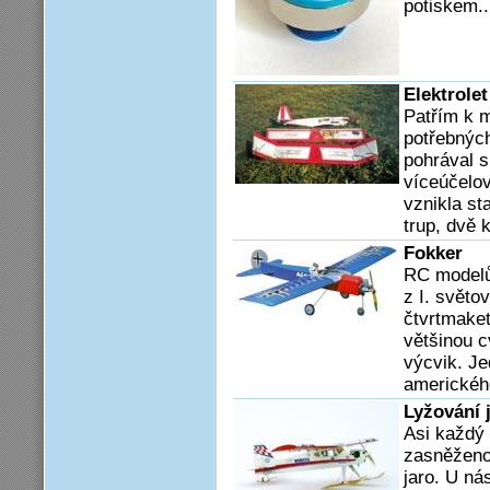
potiskem..
Elektrole
Patřím k m
potřebných
pohrával 
víceúčelov
vznikla st
trup, dvě k
Fokker
RC modelů
z I. světo
čtvrtmake
většinou c
výcvik. J
americkéh
Lyžování 
Asi každý 
zasněženou
jaro. U ná