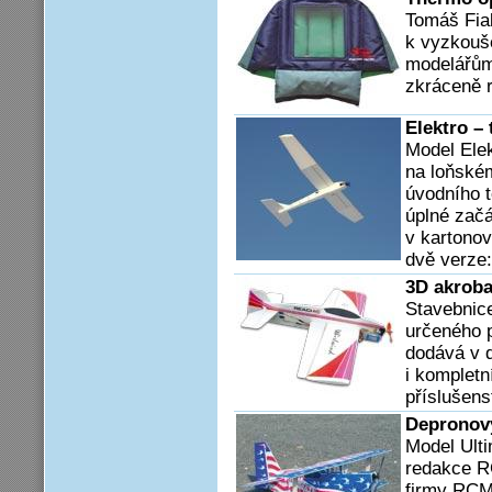
Tomáš Fia
k vyzkouš
modelářům:
zkráceně r
Elektro –
Model Elek
na loňské
úvodního t
úplné začá
v kartonov
dvě verze
3D akroba
Stavebnic
určeného p
dodává v d
i kompletn
příslušenst
Depronov
Model Ulti
redakce R
firmy RCM