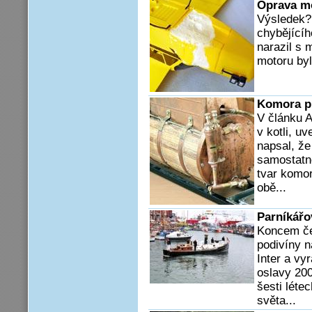
Oprava mo
Výsledek?
chybějícíh
narazil s 
motoru byl
Komora pr
V článku A
v kotli, u
napsal, že
samostatno
tvar komor
obě...
Parníkářo
Koncem če
podivíny 
Inter a vy
oslavy 200
šesti léte
světa...