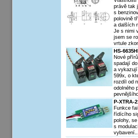
Vlastnosti
právě tak 
s benzino
polovině t
a dalších 
Je s nimi 
jsem se ro
vrtule zko
HS-6635H
Nové přírů
spadají do
a vykazují
599x, o kt
rozdíl od 
odolného p
pevnějšího
P-XTRA-215
Funkce fai
řídícího s
polohy, se
s modulac
vybavení..