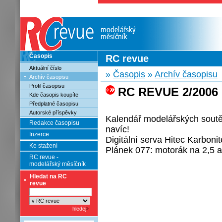
Časopis
RC revue
Aktuální číslo
»
Časopis
»
Archív časopisu
Archív časopisu
Profil časopisu
RC REVUE 2/2006
Kde časopis koupíte
Předplatné časopisu
Autorské příspěvky
Kalendář modelářských soutěž
Redakce časopisu
navíc!
Inzerce
Digitální serva Hitec Karboni
Ke stažení
Plánek 077: motorák na 2,5 a
RC revue -
modelářský měsíčník
Hledat na RC
revue