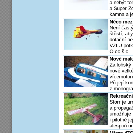
a nebýt to
a Super Z
kamna a je
Něco mezi
Není čast
štěstí, ab
dotační pe
VZLÚ potka
O co šlo – 
Nové make
Za loňský
nové velké
vícemotor
Při její k
z monograf
Rekreační
Storr je u
a propagač
umožňuje l
i pilotně 
alespoň ur