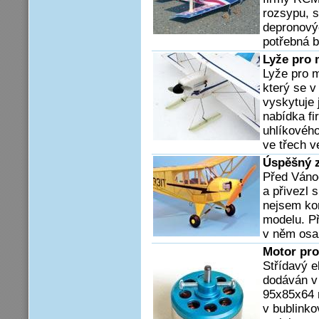
rozsypu, s
depronovýc
potřebná bi
Lyže pro 
Lyže pro m
který se 
vyskytuje 
nabídka fi
uhlíkového
ve třech v
Úspěšný z
Před Váno
a přivezl 
nejsem kom
modelu. Př
v něm osa
Motor pro
Střídavý e
dodáván v
95x85x64 
v bublinko