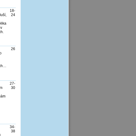
18-
uší,
24
lika
 v
ch.
26
o
u
ích…
27-
ím
30
 Sám
34-
38
l