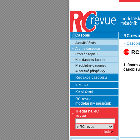
Časopis
RC rev
Aktuální číslo
»
Časopi
Archív časopisu
RC
Profil časopisu
Kde časopis koupíte
1. února
Předplatné časopisu
časopisu
Autorské příspěvky
Redakce časopisu
Inzerce
Ke stažení
RC revue -
modelářský měsíčník
Hledat na RC
revue