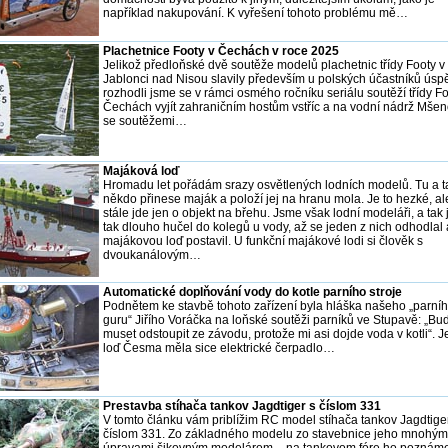
například nakupování. K vyřešení tohoto problému mě…
Plachetnice Footy v Čechách v roce 2025
Jelikož předloňské dvě soutěže modelů plachetnic třídy Footy v
Jablonci nad Nisou slavily především u polských účastníků úsp
rozhodli jsme se v rámci osmého ročníku seriálu soutěží třídy Fo
Čechách vyjít zahraničním hostům vstříc a na vodní nádrž Mšen
se soutěžemi…
Majáková loď
Hromadu let pořádám srazy osvětlených lodních modelů. Tu a 
někdo přinese maják a položí jej na hranu mola. Je to hezké, al
stále jde jen o objekt na břehu. Jsme však lodní modeláři, a tak
tak dlouho hučel do kolegů u vody, až se jeden z nich odhodlal 
majákovou loď postavil. U funkční majákové lodi si člověk s
dvoukanálovým…
Automatické doplňování vody do kotle parního stroje
Podnětem ke stavbě tohoto zařízení byla hláška našeho „parní
guru“ Jiřího Voráčka na loňské soutěži parníků ve Stupavě: „Bu
muset odstoupit ze závodu, protože mi asi dojde voda v kotli“. 
loď Česma měla sice elektrické čerpadlo…
Prestavba stíhača tankov Jagdtiger s číslom 331
V tomto článku vám priblížim RC model stíhača tankov Jagdtige
číslom 331. Zo základného modelu zo stavebnice jeho mnohým
úpravami šikovným modelárom – na tankovom fóre ho poznám