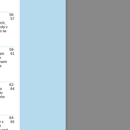
56-
57
ěch,
oty v
o se
59-
tam
61
e
 jsem
a
62-
ho
64
du
Jeho
64-
r s
65
i
e pod