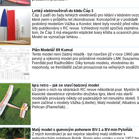
Lehký elektrovětroň do klidu Čáp 3
Čáp 3 patří do řady lehkých elektroletů pro létání v klidném ovzd
které jsem v průběhu let zkonstruoval. Koncepčně je v podstatě
podobný modelům Vážka a Kondor, které byly rovněž před něko
léty publikovány v RC revue. Vzhledový rozdíl spočívá zejména
tom, že Čáp 3 má elegantní eliptické tvary křídla a ocasních plo
Model se vyznačuje lehkou…
Plán Modelář 89 Kumul
Tento model není žádný mladík - byl navržen již v roce 1960 jak
pevný a výkonný model pro průměrné modeláře LMK Svazarm
Frenštát pod Radhoštěm. Díky tomuto modelu, vhodnému do
nepohody, se frenštátští začali prosazovat na veřejných soutěž
Igra retro – jak se staví balzový model
Už jsem o nich na stránkách RC revue několikrát psal. Myslím t
klasické stavebnice výrobního družstva Igra, které nás starší
modeláře provázely někdy od padesátých let minulého století.
jsem začínal s modely Vážka (Libelle), Malý modelář, Albatros a
Pelican (Plameňák)…
Malý model s gumovým pohonem BV-1 a BV-min Pyloňák
Z mých konstrukcí je asi nejvíce stavěný malý oldtimer s
jednoduchým potahem Bobík. Popis jeho vzniku v roce 1952 by