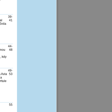
39-
al
41
čnila
44-
lnou
48
, kdy
49-
a Avia
53
na
rtule
55