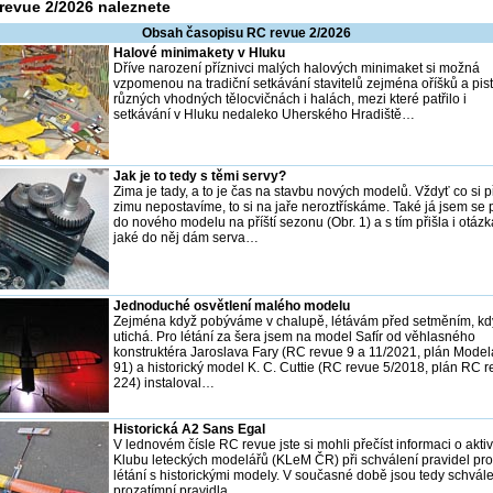
revue 2/2026 naleznete
Obsah časopisu RC revue 2/2026
Halové minimakety v Hluku
Dříve narození příznivci malých halových minimaket si možná
vzpomenou na tradiční setkávání stavitelů zejména oříšků a pist
různých vhodných tělocvičnách i halách, mezi které patřilo i
setkávání v Hluku nedaleko Uherského Hradiště…
Jak je to tedy s těmi servy?
Zima je tady, a to je čas na stavbu nových modelů. Vždyť co si p
zimu nepostavíme, to si na jaře neroztřískáme. Také já jsem se p
do nového modelu na příští sezonu (Obr. 1) a s tím přišla i otázk
jaké do něj dám serva…
Jednoduché osvětlení malého modelu
Zejména když pobýváme v chalupě, létávám před setměním, kdy
utichá. Pro létání za šera jsem na model Safír od věhlasného
konstruktéra Jaroslava Fary (RC revue 9 a 11/2021, plán Model
91) a historický model K. C. Cuttie (RC revue 5/2018, plán RC 
224) instaloval…
Historická A2 Sans Egal
V lednovém čísle RC revue jste si mohli přečíst informaci o aktiv
Klubu leteckých modelářů (KLeM ČR) při schválení pravidel pro
létání s historickými modely. V současné době jsou tedy schvál
prozatímní pravidla…