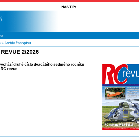
NÁŠ TIP:
ue
s
»
Archív časopisu
 REVUE 2/2026
 vychází druhé číslo dvacátého sedmého ročníku
 RC revue: