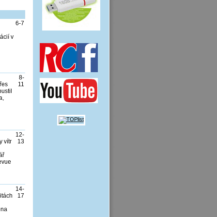
6-7
ácií v
8-
řes
11
ustil
a,
12-
 vítr
13
ář
revue
14-
itách
17
ena