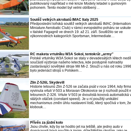
publikovaný například v mé knize Modely letadel s gumovým
pohonem. Tento model byl velmi oblíbený…
Soutěž velkých akrobatů IMAC Italy 2025
Předposlední loňská soutěž velkých akrobatů IMAC (Internation
Miniature Aerobatic Club) v rámci evropského poháru se uskute
v italské Fagagně ve dnech 19. až 21. září. Soutěžilo se ve
výkonnostních kategoriích Sportsman, Intermediate…
RC maketa vrtulníku W3A Sokol, tentokrát „army″
Polské vrtulníky W3A Sokol se staly v devadesátých létech nedí
součástí výzbroje našeho letectva, kde postupně nahradily
zastarávající sovětské stroje Mil Mi-2. Slouží u nás od roku 1996
bylo jedenáct strojů s Polskem…
Zlin Z-526L Skydevill
Historie letounů Zlin Z-526 se začala psát v roce 1964, kdy firm
vyvinula vrtuli V-503 a Moravan Otrokovice se ji rozhodl použít 
letounech Z-326. Vrtule V-503 je dvoulistá kovová automatická v
stálých otáček (constant speed). Je u ní použitý unikátní
mechanismus změn úhlu nastavení listů, který spočívá v tom, že
klobouk…
Přívěs za jízdní kolo
Jsou chvíle, kdy by se hodilo jet na letiště, ale jedno auto v
domácnosti bývá použito k jiným, důležitějším úkolům, jako je