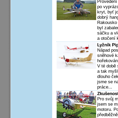
Provedení
po vyprázd
kryt, byť 
dobrý han
Rakousko 
byl zabale
sáčku a vl
a otočení 
Lyžník Pi
Nápad post
sněhové ka
hořekování
V té době 
a tak myš
dlouho ček
jsme se na
práce...
Zkušenost
Pro svůj m
jsem se mu
motoru. P
předběžně