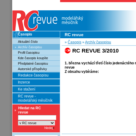
Časopis
RC revue
Aktuální číslo
»
Časopis
»
Archív časopisu
Archív časopisu
RC REVUE 3/2010
Profil časopisu
Kde časopis koupíte
1. března vychází třetí číslo jedenáctéh
Předplatné časopisu
revue
Autorské příspěvky
Z obsahu vybíráme:
Redakce časopisu
Inzerce
Ke stažení
RC revue -
modelářský měsíčník
Hledat na RC
revue