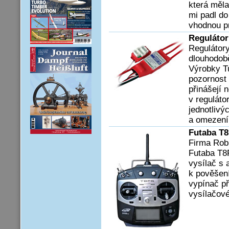
která měl
mi padl do
vhodnou pr
Regulátor
Regulátory
dlouhodob
Výrobky Tu
pozornost 
přinášejí 
v reguláto
jednotlivý
a omezení 
Futaba T8
Firma Rob
Futaba T8
vysílač s
k pověšení
vypínač př
vysílačové