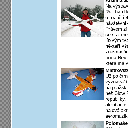
Alsema Sa
Na výstav
Reichard 
o rozpětí 
návštěvník
Právem zí
se stal me
líbivým tv
někteří vš
znesnadňov
firma Reic
která má v
Mistrovst
Už po čtrn
vyznavači 
na pražsk
než Slow F
republiky.
akrobacie
halová akr
aeromuziká
Polomake