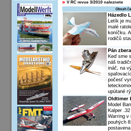
V RC revue 3/2010 naleznete
Obsah ča
Házedlo L
Letík je m
malé rato
koníčku. 
rodičů stav
Pán zbera
Keď sme sa
náš tradič
ináč, na 
spaľovací
počesť vyn
leteckomo
upútané rý
Oldtimer 
Model Ban
Kalper .32
Warring v 
pouhých 81
postavena