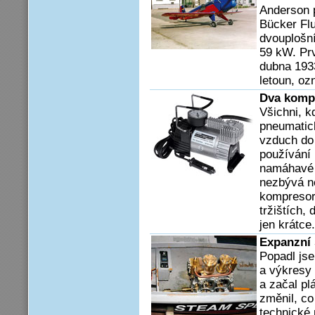
Anderson p
Bücker Fl
dvouplošn
59 kW. Prv
dubna 1933
letoun, o
Dva kompr
Všichni, 
pneumatick
vzduch do
používání 
namáhavé 
nezbývá n
kompresoru
tržištích, 
jen krátce.
Expanzní 
Popadl jse
a výkresy
a začal pl
změnil, co
technické 