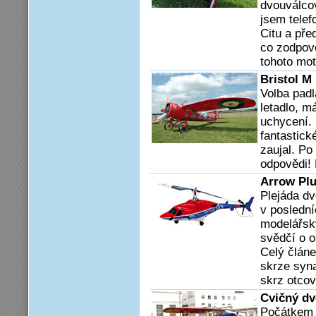
dvouválco
jsem telef
Citu a pře
co zodpově
tohoto mot
Bristol M 
Volba padl
letadlo, m
uchycení. 
fantastické
zaujal. Po
odpovědi! 
Arrow Plu
Plejáda dv
v poslední
modelářsk
svědčí o o
Celý článe
skrze syna
skrz otco
Cvičný dv
Počátkem t