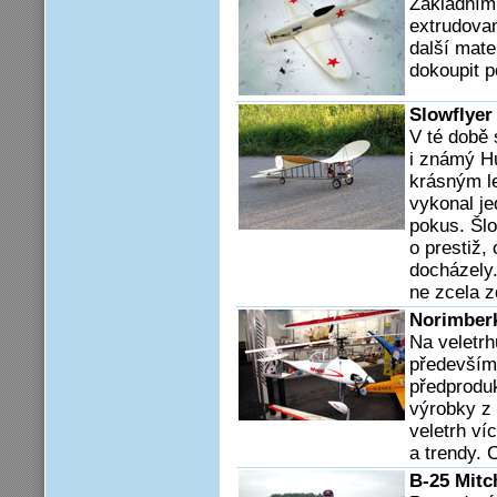
Základním
extrudovan
další mat
dokoupit p
Slowflyer 
V té době 
i známý H
krásným le
vykonal je
pokus. Šlo
o prestiž,
docházely.
ne zcela z
Norimber
Na veletrh
především
předproduk
výrobky z 
veletrh ví
a trendy. 
B-25 Mitc