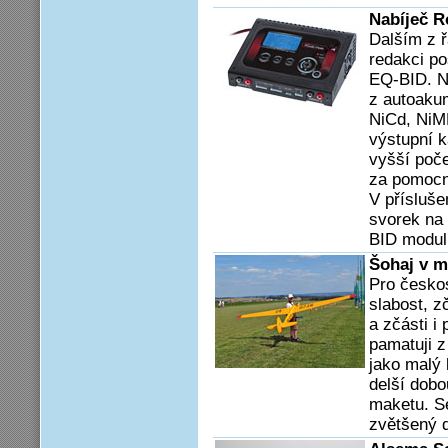
Nabíječ R
Dalším z ř
redakci po
EQ-BID. N
z autoakum
NiCd, NiMH
výstupní k
vyšší poče
za pomocn
V přísluše
svorek na 
BID modul
Šohaj v mě
Pro česko
slabost, z
a zčásti i 
pamatuji z
jako malý 
delší dobo
maketu. Se
zvětšený 