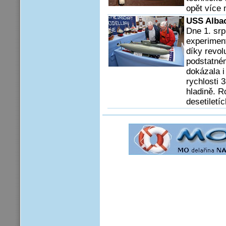
opět více 
USS Alba
Dne 1. sr
experimen
díky revol
podstatné
dokázala 
rychlosti 
hladině. R
desetiletíc