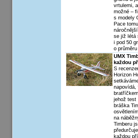
vrtulemi, 
možné – fi
s modely C
Pace tomu 
náročnější
se již lét
i pod 50 g
o průměru 
UMX Timbe
každou př
S recenze
Horizon H
setkáváme
napovídá,
bratříčke
jehož test
bráška Ti
osvětlením
na náběžn
Timberu j
předurčuje
každou pří