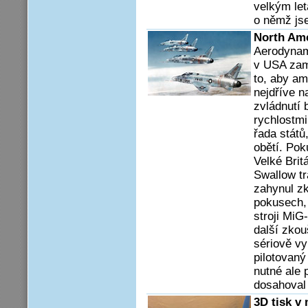
velkým le
o němž js
North Ame
Aerodynam
v USA zam
to, aby am
nejdříve n
zvládnutí
rychlostmi
řada států
obětí. Pok
Velké Brit
Swallow t
zahynul zk
pokusech,
stroji MiG
další zkou
sériově vy
pilotovaný
nutné ale 
dosahoval 
3D tisk v