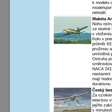
k modelu 
modelsport
nehodil.
Maketa Ar
Nohu ostr
ze skelné 
s vloženo
Kolo s pn
průměr 63
pružinou a
umístěná p
Ostruha je
směrovkou
NACA 2415
nastavení 
mají hodno
duralovou
Český bez
Za vznike
leteckou v
jejího zak
v minulos