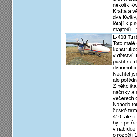
několik Kw
Krafta a v
dva Kwiky,
létají k p
majitelů –
L-410 Tur
Toto malé 
konstrukce
v dětství
pustit se 
dvoumotoro
Nechtěl j
ale pořádn
Z několika
náčrtky a 
večerech d
Náhoda tom
české fir
410, ale o
bylo potře
v nabídce 
o rozpětí 