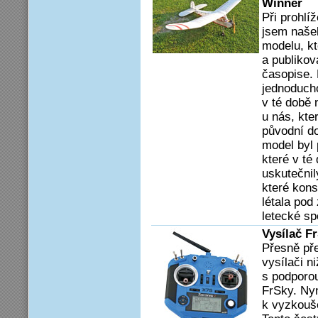
Winner
Při prohlí
jsem naše
modelu, kt
a publikov
časopise. 
jednoduch
v té době 
u nás, kte
původní do
model byl 
které v té
uskutečnil
které kons
létala pod
letecké sp
Vysílač F
Přesně př
vysílači n
s podporou
FrSky. Nyn
k vyzkouš