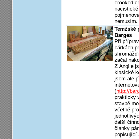
crooked cr
nacistické
pojmenova
nemusím.
Temžské p
Barges
Při přípra
bárkách pr
shromáždi
začal nako
Z Anglie j
klasické 
jsem ale p
internetov
(
http://ba
prakticky
stavbě mod
včetně pro
jednotlivýc
další činn
články pá
popisujíc