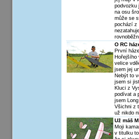
podvozku 
na osu šro
může se st
pochází z
nezatahuje
rovnoběžn
O RC háze
První háze
Hořejšího
velice vdě
jsem jej u
Nebýt to v
jsem si ji
Kluci z Vy
podívat a p
jsem Long
Všichni z 
už nikdo 
Už máš M
Moji kamar
v titulku 