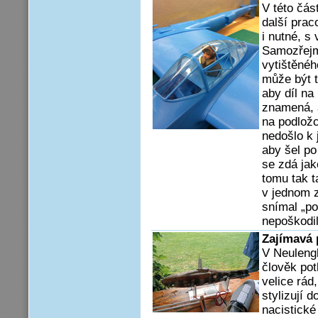
V této čás
další prac
i nutné, s
Samozřejm
vytištěnéh
může být t
aby díl na 
znamená, 
na podložc
nedošlo k 
aby šel po
se zdá jak
tomu tak t
v jednom z
snímal „po
nepoškodil
Zajímavá
V Neuleng
člověk pot
velice rád
stylizují 
nacistické