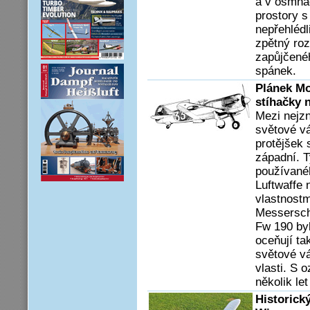
a v osmnác
prostory s
nepřehlédl
zpětný roz
zapůjčené
spánek.
Plánek Mo
stíhačky 
Mezi nejzn
světové vá
protějšek 
západní. T
používané
Luftwaffe
vlastnostm
Messersch
Fw 190 by
oceňují tak
světové vál
vlasti. S 
několik le
Historick