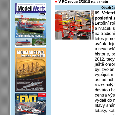
V RC revue 3/2018 naleznete
Obsah ča
69. Velet
poslední 
Letošní ro
a hraček s
na tradičn
letos jsme
avšak dojm
a neveselé
historie, 
2012, tedy
ještě ohr
byl zvolen
vypůjčit m
asi od půl
rozespalý
devátou ho
centra výs
vydali do
hlavy shán
letáky, kat