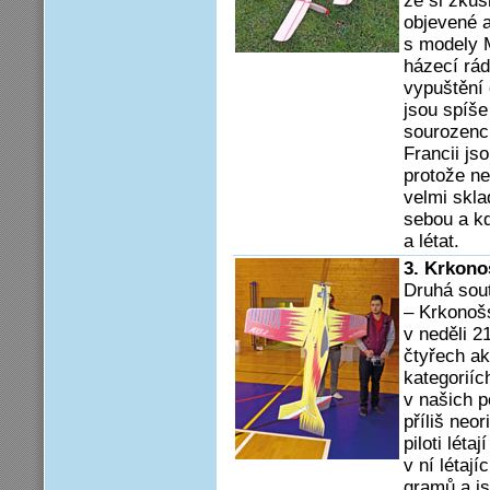
že si zkus
objevené 
s modely M
házecí rád
vypuštění 
jsou spíše 
sourozenc
Francii j
protože ne
velmi skla
sebou a kd
a létat.
3. Krkono
Druhá sou
– Krkonoš
v neděli 2
čtyřech ak
kategoriíc
v našich 
příliš neor
piloti lét
v ní létaj
gramů a j