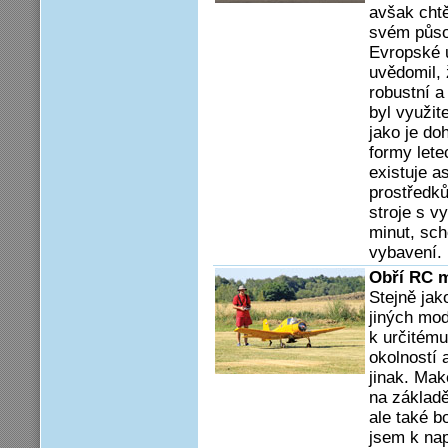
avšak chtě
svém půso
Evropské u
uvědomil, 
robustní a
byl využit
jako je do
formy lete
existuje a
prostředků
stroje s v
minut, sch
vybavení.
Obří RC m
Stejně ja
jiných mod
k určitému
okolností 
jinak. Mak
na základě
ale také b
jsem k na