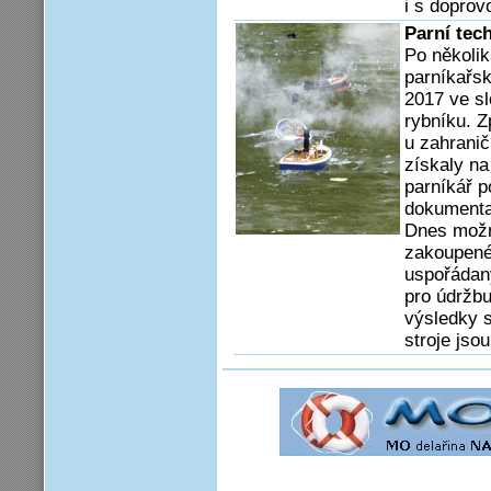
i s doprov
Parní tec
Po několik
parníkařsk
2017 ve s
rybníku. Z
u zahranič
získaly na
parníkář p
dokumenta
Dnes možn
zakoupené 
uspořádan
pro údržb
výsledky s
stroje jso