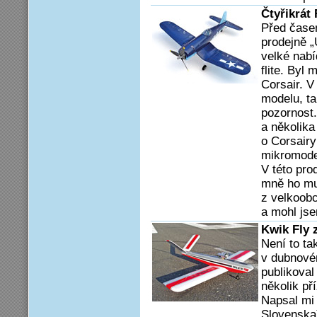
Čtyřikrát
Před čase
prodejně „
velké nab
flite. Byl
Corsair. V
modelu, ta
pozornost.
a několik
o Corsairy
mikromode
V této pro
mně ho mus
z velkoobc
a mohl jse
Kwik Fly 
Není to ta
v dubnové
publikoval
několik př
Napsal mi
Slovenska),