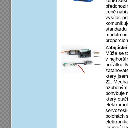
Tento šest
předchozím
ceně nabíz
vysílač pr
komunikuje
standardu 
modulu umo
proporcion
Zabijácké
Může se to
v nejhorší
počátku. M
zatahovate
který jsem
22. Mecha
ozubenými 
pohybuje 
který otá
elektromot
servozesi
polohách s
elektronik
jej mají v