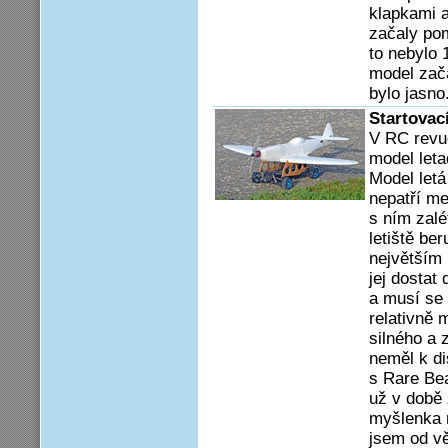
klapkami 
začaly pom
to nebylo
model zača
bylo jasno
Startovac
V RC revu
model leta
Model letá
nepatří me
s ním zalé
letiště be
největším 
jej dosta
a musí se 
relativně 
silného a 
neměl k di
s Rare Bea
už v době 
myšlenka n
jsem od vě