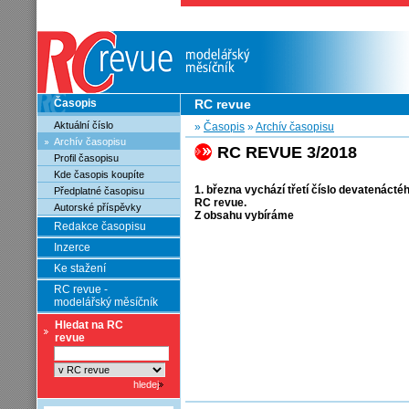
Časopis
RC revue
Aktuální číslo
»
Časopis
»
Archív časopisu
Archív časopisu
RC REVUE 3/2018
Profil časopisu
Kde časopis koupíte
1. března vychází třetí číslo devatenáct
Předplatné časopisu
RC revue.
Autorské příspěvky
Z obsahu vybíráme
Redakce časopisu
Inzerce
Ke stažení
RC revue -
modelářský měsíčník
Hledat na RC
revue