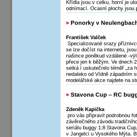
Křídla jsou v celku, horní je 
odnímací. Ocasní plochy jsou 
Ponorky v Neulengbac
František Valček
Specializované srazy příznivc
se lze dočíst na internetu, jso
našince poněkud vzdálené -výl
přece jen k běžým. Ve dnech 2
setká í uskutečnilo téměř „za
nedaleko od Vídně západním s
modelářské akce najdete na st
Stavona Cup – RC buggy
Zdeněk Kapička
pro vás připravil podrobnou fo
závěrečného závodu tradičního
seriálu buggy 1:8 Stavona Cup,
v Jangelci u Vysokého Mýta. By