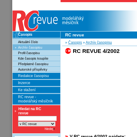
Časopis
RC revue
Aktuální číslo
»
Časopis
»
Archív časopisu
Archív časopisu
RC REVUE 4/2002
Profil časopisu
Kde časopis koupíte
Předplatné časopisu
Autorské příspěvky
Redakce časopisu
Inzerce
Ke stažení
RC revue -
modelářský měsíčník
Hledat na RC
revue
V RC revue 4/2002 najdete: