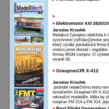
Elektromotor AXI 2820/10
Jaroslav Kroufek
Redakce časopisu obdržela k t
synchronní (střídavý)motor pr
který vyrábí pardubická firma 
motoru jsme dostali i reguláto
firmou MGM compro. O výsledcí
straně 26.
Graupner/JR X-412
Jaroslav Kroufek
podrobil redakčnímu testu no
označením Graupner/JR X-412, 
rekreační modeláře. Měla by 
souprav FM 214 a FM 314, jejic
Real Flight Generation 