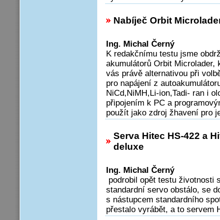
Nabíječ Orbit Microlade
Ing. Michal Černý
K redakčnímu testu jsme obdrž
akumulátorů Orbit Microlader, 
vás právě alternativou při volb
pro napájení z autoakumulátoru
NiCd,NiMH,Li-ion,Tadi- ran i o
připojením k PC a programovým
použít jako zdroj žhavení pro 
Serva Hitec HS-422 a H
deluxe
Ing. Michal Černý
podrobil opět testu životnosti 
standardní servo obstálo, se 
s nástupcem standardního spot
přestalo vyrábět, a to servem 