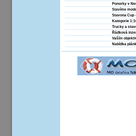
Ponorky v Ne
Stavíme model
Stavona Cup –
Kategorie 1:
Trucky a stav
Řádková inze
Vaším objekt
Nabídka plán