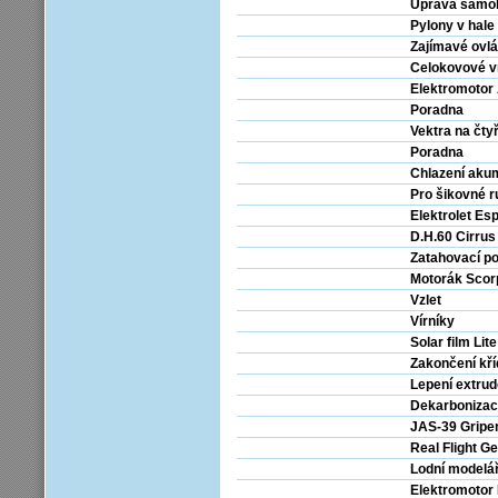
Úprava samok
Pylony v hale
Zajímavé ovl
Celokovové v
Elektromotor
Poradna
Vektra na čty
Poradna
Chlazení aku
Pro šikovné r
Elektrolet Esp
D.H.60 Cirrus
Zatahovací p
Motorák Scorp
Vzlet
Vírníky
Solar film Lite
Zakončení kří
Lepení extru
Dekarbonizac
JAS-39 Gripe
Real Flight G
Lodní modelá
Elektromotor