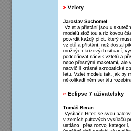
Vzlety
Jaroslav Suchomel
Vzlet a přistání jsou u skuteč
modelů složitou a rizikovou čá
potvrdit každý pilot, který mus
vzletů a přistání, než dostal pi
možných krizových situací, vy
podceňovat nácvik vzletů a při
nebo přesnými maketami, ale v
nacvičili krásné akrobatické o
letu. Vzlet modelu tak, jak by 
několikadílném seriálu rozebíra
Eclipse 7 uživatelsky
Tomáš Beran
Vysílače Hitec se svou palco
v zemích pultových vysílačů p
ustláno i přes rozvoj kategorií