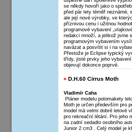
úspěšně daří spolehlivě vyplňo
se někdy hovoří jako o spotře
před pár lety téměř neznámé, sv
ale její nové výrobky, ve kter
příznivou cenu i užitnou hodno
programové vybavení „vlajkové 
redakci množí, a jelikož jsme 
programovým vybavením vysíla
navázat a posvítit si i na vyba
Přestože je Eclipse typický vys
třídy, jisté prvky jeho vybave
objevují dokonce poprvé.
D.H.60 Cirrus Moth
Vladimír Caha
Pláner modelu polomakety let
Moth je určen především pro po
model má velmi dobré letové v
pro rekreační létání. Pro jeho
na zadní sedadlo osobního auto
Junior 2 cm3 . Celý model je k