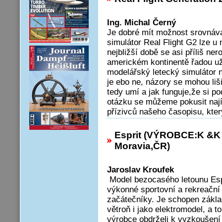
Ing. Michal Černý
Je dobré mít možnost srovnáv
simulátor Real Flight G2 lze u n
nejbližší době se asi příliš ner
americkém kontinentě řadou už
modelářský letecký simulátor n
je ebo ne, názory se mohou liš
tedy umí a jak funguje,že si p
otázku se můžeme pokusit naj
přízivců našeho časopisu, kter
Esprit (VÝROBCE:K &K
Moravia,ČR)
Jaroslav Kroufek
Model bezocasého letounu Espr
výkonné sportovní a rekreační 
začátečníky. Je schopen zákla
větroň i jako elektromodel, a
výrobce obdrželi k vyzkoušení