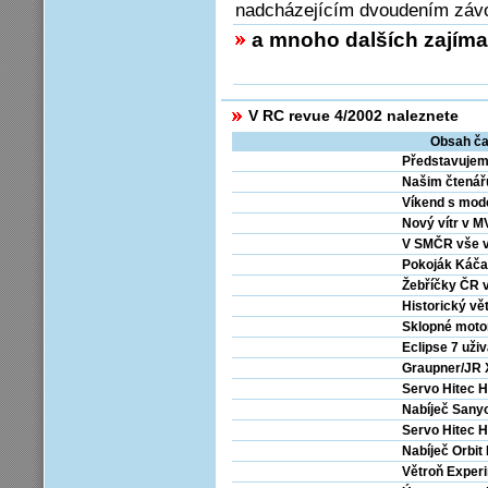
nadcházejícím dvoudením závod
a mnoho dalších zajíma
V RC revue 4/2002 naleznete
Obsah ča
Představuje
Našim čtená
Víkend s mod
Nový vítr v 
V SMČR vše v
Pokoják Káča
Žebříčky ČR v
Historický vě
Sklopné moto
Eclipse 7 uži
Graupner/JR 
Servo Hitec 
Nabíječ San
Servo Hitec 
Nabíječ Orbit
Větroň Exper