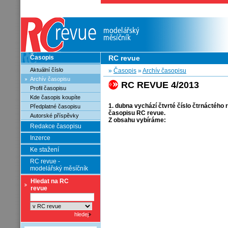
Časopis
RC revue
Aktuální číslo
»
Časopis
»
Archív časopisu
Archív časopisu
RC REVUE 4/2013
Profil časopisu
Kde časopis koupíte
1. dubna vychází čtvrté číslo čtrnáctého 
Předplatné časopisu
časopisu RC revue.
Autorské příspěvky
Z obsahu vybíráme:
Redakce časopisu
Inzerce
Ke stažení
RC revue -
modelářský měsíčník
Hledat na RC
revue