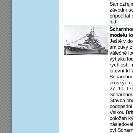
Samozřejm
závodní s
připočítat
loď.
Scharnhor
modelu l
Ještě v do
smlouvy z
válečné lo
výtlaku lod
rychlostí 
bitevní kř
Scharnhor
pruských 
27. 10. 17
Scharnhors
Stavba obo
podepsání
Velkou Bri
položen ký
následoval
byl Scharn