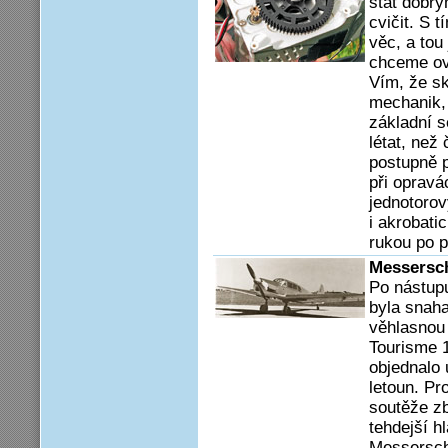
stát dobrý
cvičit. S t
věc, a tou
chceme ovl
Vím, že sk
mechanik,
základní s
létat, než
postupně p
při oprav
jednotorov
i akrobati
rukou po p
Messersch
Po nástup
byla snaha
věhlasnou 
Tourisme 1
objednalo
letoun. Pr
soutěže zb
tehdejší h
Messerschm