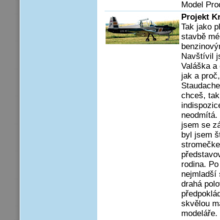
Model Pro
Projekt K
Tak jako p
stavbě mé
benzinový
Navštívil
Valáška a 
jak a proč,
Staudacher 
chceš, tak
indispozic
neodmítá.
jsem se zá
byl jsem š
stromečke
představov
rodina. Po
nejmladší 
drahá polo
předpokláda
skvělou ma
modeláře. 