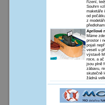
řízení, te
Souhrn vzh
maketáře i
od počátku 
z modelářs
předloham
Aprílové 
Máme zde 
prostor i 
pojali nepř
veselí u p
výstavě Mo
roce, a ač
jsou plně 
zábavu, ni
skutečně le
žádná velk