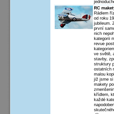
jednoduch
RC makety
Rádiem ří
od roku 19
jubileum. 
první samo
nich nepoh
kategorii 
revue pos
kategoriem
ve světě, 
stavby, zp
struktury 
ostatních
malou kopi
již jsme si
makety pod
zmenšenin
křídlem, k
každé kate
napodoben
skutečného