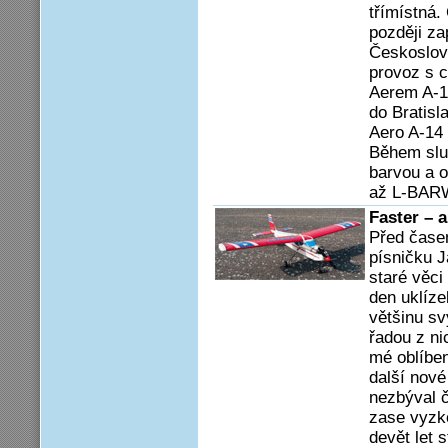
třímístná. 
později z
Českoslove
provoz s c
Aerem A-14
do Bratisla
Aero A-14 
Během slu
barvou a 
až L-BAR
Faster – 
Před čase
písničku J
staré věci
den uklíze
většinu sv
řadou z nic
mé oblíben
další nové
nezbýval č
zase vyzko
devět let 