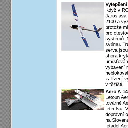
Vylepšení
Když v RC
Jaroslava
2100 a vyz
protože mi
pro otesto
systémů. M
svému. Tru
serva jsou
shora kryt
umísťování
vybavení 
neblokoval
zařízení vy
v těžišti.
Aero A-1
Letoun Ae
továrně A
letectvu. 
dopravní o
na Slovens
letadel Ae