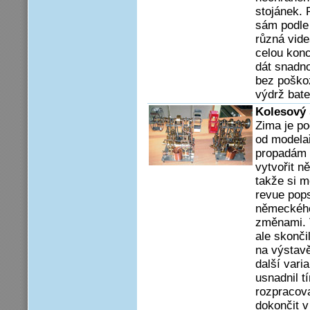
stojánek. 
sám podle
různá vide
celou konc
dát snadno
bez poško
výdrž bater
Kolesový 
Zima je po
od modelař
propadám 
vytvořit n
takže si 
revue pop
německého
změnami. V
ale skonči
na výstavě
další vari
usnadnil t
rozpracova
dokončit 