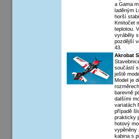
a Gama mě
laděným L
horší stab
Kmitočet m
teplotou. 
vyráběly 
pozdější v
43.
Akrobat S
Stavebnic
součástí s
ještě mode
Model je d
rozměrech
barevně po
dalšími mo
variatách
případě šl
prakticky 
hotový mod
vypěněny z
kabina s p