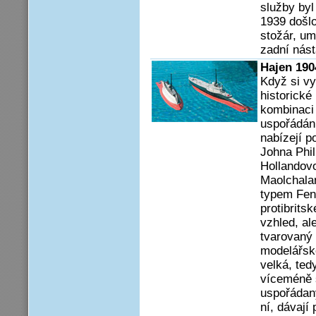
služby byl
1939 došlo
stožár, u
zadní nás
Hajen 190
Když si vy
historické
kombinaci 
uspořádání
nabízejí p
Johna Phill
Hollandovo
Maolchalan
typem Fen
protibrits
vzhled, a
tvarovaný 
modelářsk
velká, ted
víceméně 
uspořádaný
ní, dávají