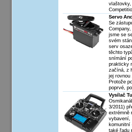
vlaštovky,
Competitio
Servo An
Se zástup
Company, 
jsme se se
svém stánk
serv osaz
těchto typ
snímání po
prakticky
začíná, z 
jej rovnou
Protože p
poprvé, po
Vysílač T
Osmikanál
3/2011) př
extrémně 
vybavení,
komunitní 
také řadu 