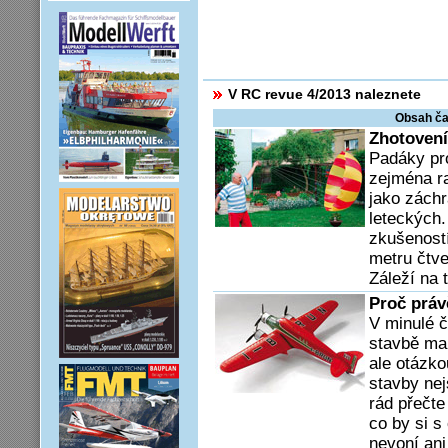
V RC revue 4/2013 naleznete
Obsah ča
Zhotovení
Padáky pr
zejména ra
jako zách
leteckých.
zkušenost
metru čtve
Záleží na 
Proč práv
V minulé č
stavbě mak
ale otázko
stavby nej
rád přečte
co by si 
nevoní ani