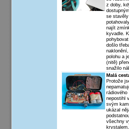
z doby, kd
dostupným
se stavěly
potahoval
najít zmín
kyvadle. K
pohybovat 
došlo třeb
naklonění,
polohu a j
(nitě) pře
snažilo ná
Malá cest
Protože js
nepamatuj
rádiového 
nepostihl 
svým kama
ukázal něj
podstatnou
všechny vy
krystalem.