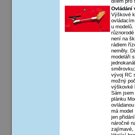
dílem pro 
Ovládání 
Výškové ko
ovládacím 
u modelů. 
různorodé
není na šk
rádiem ří
neměly. D
modeláři s
jednokanál
směrovku;
vývoj RC s
možný poč
výškovké 
Sám jsem 
plánku Mod
ovládanou 
má model l
jen přidán
náročné na
zajímavé, 