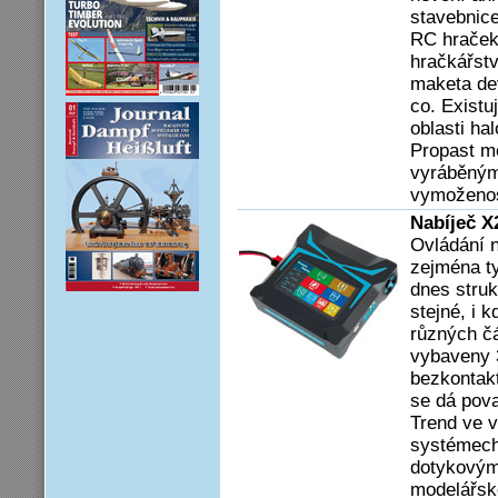
stavebnic
RC hraček 
hračkářst
maketa de
co. Existu
oblasti ha
Propast me
vyráběným
vymoženost
Nabíječ X
Ovládání n
zejména ty
dnes struk
stejné, i 
různých čá
vybaveny 
bezkontakt
se dá pova
Trend ve v
systémech
dotykovým
modelářsko