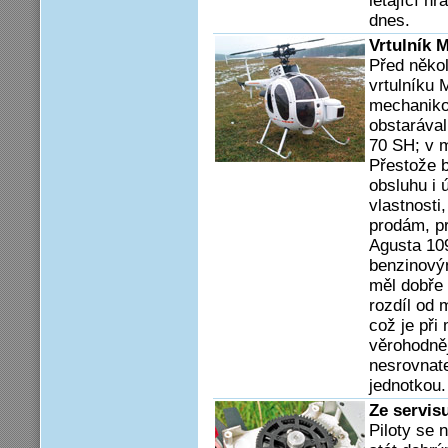
létající hr
dnes.
Vrtulník 
Před někol
vrtulníku
mechaniko
obstarával
70 SH; v m
Přestože b
obsluhu i 
vlastnosti
prodám, pr
Agusta 10
benzinový
měl dobře
rozdíl od 
což je při
věrohodně
nesrovnate
jednotkou.
Ze servisu
Piloty se 