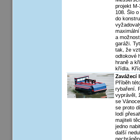
projekt M-
108. Šlo o
do konstr
vyžadoval
maximální 
a možnost
garáži. Ty
tak, že vz
odtokové h
hraně a kř
křídla. Kř
Zavážecí 
Příběh tét
rybaření. 
vyprávěl, 
se Vánoce 
se proto d
lodí přesa
majiteli t
jedno nabi
další neduh
nechráněné