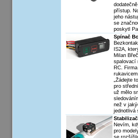
dodatečně 
přístup. N
jeho nástu
se značno
poskytl Pa
Spínač B
Bezkontak
IS2A, kter
Milan Bře
spalovací 
RC. Firma
rukavicemi
„Žádejte t
pro středn
už mělo s
sledování
než v jaký
jednotlivá
Stabiliza
Nevím, kdy
pro modely
se rozšíři