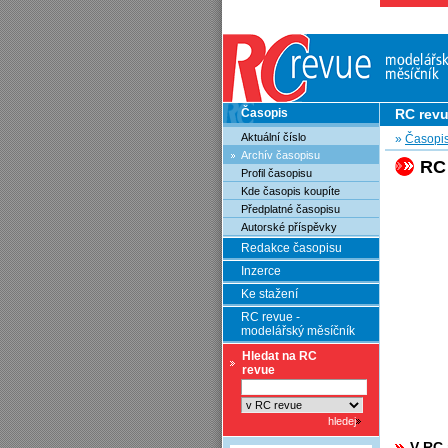
Časopis
RC rev
Aktuální číslo
»
Časopi
Archív časopisu
RC
Profil časopisu
Kde časopis koupíte
Předplatné časopisu
Autorské příspěvky
Redakce časopisu
Inzerce
Ke stažení
RC revue -
modelářský měsíčník
Hledat na RC
revue
V RC 