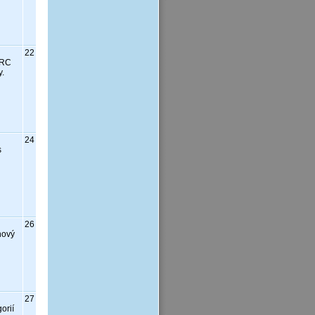
22
 RC
y.
24
s
26
nový
27
orií