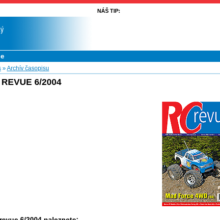
NÁŠ TIP:
ue
s
»
Archív časopisu
 REVUE 6/2004
revue 6/2004 naleznete: