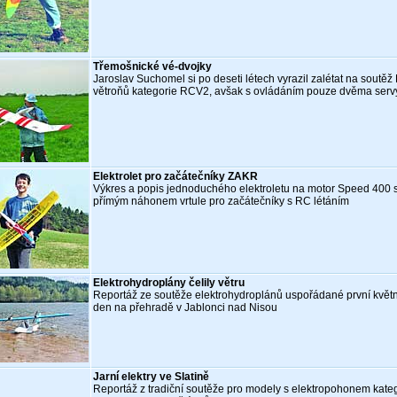
Třemošnické vé-dvojky
Jaroslav Suchomel si po deseti létech vyrazil zalétat na soutěž
větroňů kategorie RCV2, avšak s ovládáním pouze dvěma serv
Elektrolet pro začátečníky ZAKR
Výkres a popis jednoduchého elektroletu na motor Speed 400 
přímým náhonem vrtule pro začátečníky s RC létáním
Elektrohydroplány čelily větru
Reportáž ze soutěže elektrohydroplánů uspořádané první květ
den na přehradě v Jablonci nad Nisou
Jarní elektry ve Slatině
Reportáž z tradiční soutěže pro modely s elektropohonem kateg