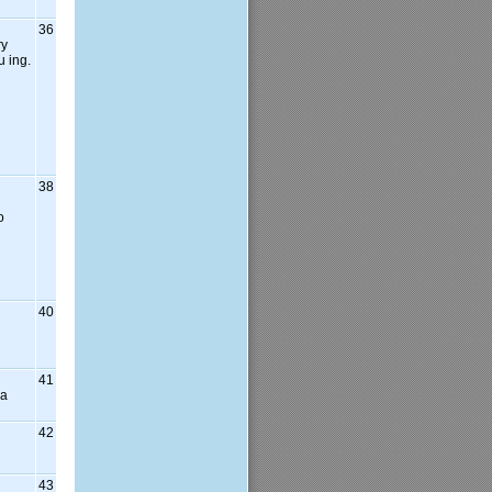
36
ry
u ing.
38
o
40
41
na
42
43