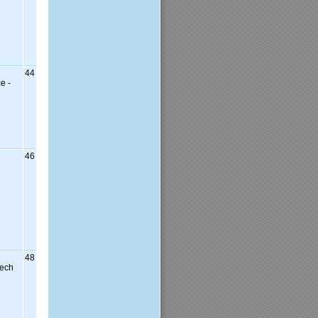
44
e -
46
48
zech