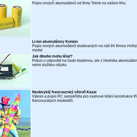
Popis nových akumulátorů od firmy Telink na našem trhu
Li-ion akumulátory Konion
Popis nových akumulátorů dodávaných na náš trh firmou Hořej
model
Jak dlouho mohu létat?
Pokus o odpověď na často kladenou, ale z hlediska akumuláto
velmi složitou otázku.
Neobvyklý francouzský větroň Kazai
Výkres a popis RC samokřídla pro svahové létání konstrukce tří
francouzských modelářů.