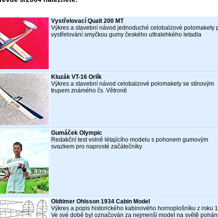
Vystřelovací Qualt 200 MT
Výkres a stavební návod jednoduché celobalzové polomakety 
vystřelování smyčkou gumy českého ultralehkého letadla
Kluzák VT-16 Orlík
Výkres a stavební návod celobalzové polomakety se stínovým
trupem známého čs. Větroně
Gumáček Olympic
Redakční test volně létajícího modelu s pohonem gumovým
svazkem pro naprosté začátečníky
Oldtimer Ohlsson 1934 Cabin Model
Výkres a popis historického kabinového hornoplošníku z roku 
Ve své době byl označován za nejmenší model na světě pohá