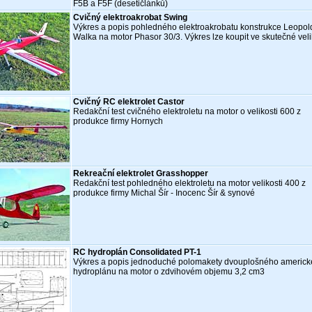
F5B a F5F (desetičlánků)
Cvičný elektroakrobat Swing
Výkres a popis pohledného elektroakrobatu konstrukce Leopol
Walka na motor Phasor 30/3. Výkres lze koupit ve skutečné velik
Cvičný RC elektrolet Castor
Redakční test cvičného elektroletu na motor o velikosti 600 z
produkce firmy Hornych
Rekreační elektrolet Grasshopper
Redakční test pohledného elektroletu na motor velikosti 400 z
produkce firmy Michal Šír - Inocenc Šír & synové
RC hydroplán Consolidated PT-1
Výkres a popis jednoduché polomakety dvouplošného americ
hydroplánu na motor o zdvihovém objemu 3,2 cm3