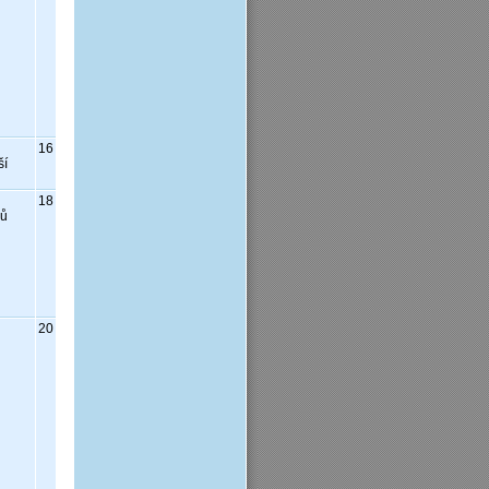
16
ší
18
rů
20