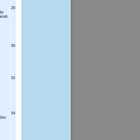
28
da
osti.
30
32
34
kého