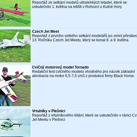
Reportáž ze setkání modelů ultralehkých letadel, které se
uskutečnilo 1. května na letišti v Rohozci u Kutné Hory.
Czech Jet Meet
Reportáž z prvního velkého setkání modelářů po zimní přestávc
13. Ročníku Czech Jet Meetu, který se konal 8. a 9. května.
Cvičný motorový model Tornado
Redakční test cvičného modelu vhodného pro nácvik základní
akrobacie na motor 6,5-7,5 cm3 z produkce firmy Black Horse.
Vrtulníky v Plešnici
Reportáž z vrtulníkového létání, které se uskutečnilo v rámci C
Jet Meetu v Plešnici