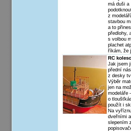
má duši a
podotknout
z modelářů
stavbou m
a to přine
předlohy, 
s volbou m
plachet at
říkám, že 
RC koleso
Jak jsem j
přední nás
z desky tv
Výběr mate
jen na mož
modeláře –
o tloušťk
použít i sk
Na vyříznu
dveřními a
slepením z
popisovač