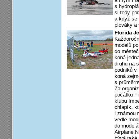
a mým mal
s hydroplá
si tedy po
a když se 
plováky a 
Florida J
Každoročně
modelů po
do městečk
koná jedna
druhu na 
podniků v
koná zejm
s průměrn
Za organiz
počátku Fr
klubu Impe
chlapík, k
i známou 
vedle mode
do modelá
Airplane N
bývá také