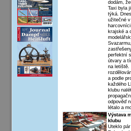
dodám, že
Taxi byla 
týká. Dnes
užitečné v
harcovníci
krajské a 
modelářsk
Svazarmu,
zastřešeny
perfektní 
útvary a t
na letiště
rozdělová
a podle pr
každého LM
klubu nalé
propagační
odpověď n
létalo a m
Výstava m
klubu
Uteklo pár