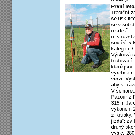
První let
Tradiční z
se uskute
se v sobot
modeláři. 
mistrovstv
soutěži v 
kategorii G
Výšková so
testovací,
které jsou
výrobcem 
verzi. Výš
aby si ka
V seniorec
Pazour z 
315 m Jaro
výkonem 2
z Krupky. 
jízda“: zv
druhý sko
výšky 280