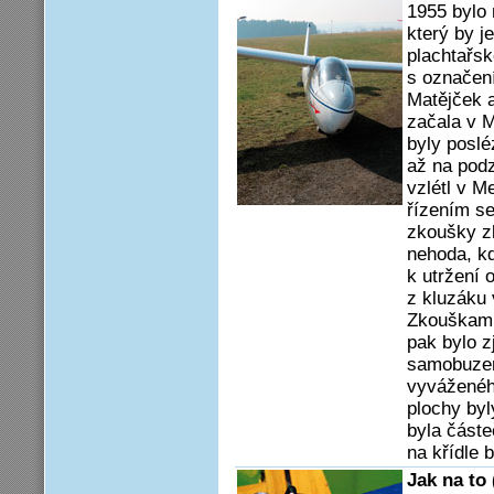
1955 bylo 
který by je
plachtařsk
s označení
Matějček a
začala v 
byly poslé
až na podz
vzlétl v M
řízením se
zkoušky z
nehoda, kd
k utržení 
z kluzáku 
Zkouškami
pak bylo z
samobuzené
vyváženéh
plochy by
byla část
na křídle 
Jak na to 