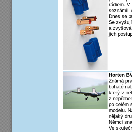
rádiem. V
seznámili
Dnes se b
Se zvyšuj
a zvyšová
jich postu
Horten BV
Známá pra
bohaté nab
který v n
z nepřebe
po celém s
modelu. Na
nějaký dru
Němci snaž
Ve skuteč