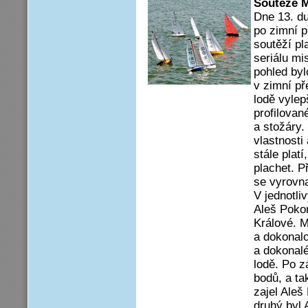
Soutěže M
Dne 13. d
po zimní p
soutěží pl
seriálu mi
pohled byl
v zimní př
lodě vylep
profilovan
a stožáry.
vlastnosti
stále plat
plachet. Př
se vyrovna
V jednotli
Aleš Pokor
Králové. M
a dokonalo
a dokonalé
lodě. Po z
bodů, a ta
zajel Aleš
druhý byl 