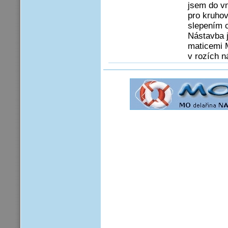
jsem do vn
pro kruhov
slepením c
Nástavba j
maticemi 
v rozích n