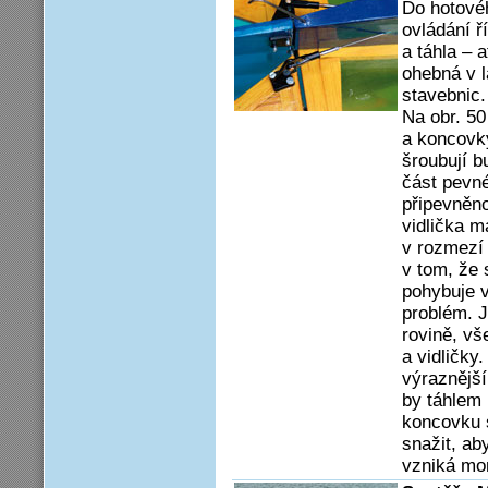
Do hotové
ovládání ř
a táhla – a
ohebná v l
stavebnic.
Na obr. 50
a koncovk
šroubují b
část pevn
připevněn
vidlička 
v rozmezí 
v tom, že 
pohybuje v
problém. J
rovině, vš
a vidličky
výraznější 
by táhlem
koncovku 
snažit, aby
vzniká mo