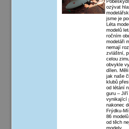
Pobeskyds
ozývat hla
modelářsko
jsme je po
Léta model
modelů let
ročním obd
modeláři m
nemají roz
zvláštní, 
celou zimu
obvykle vy
dílen. Měl
jak naše č
klubů přes
od létání 
guru – Jiř
vynikající
nakonec d
Frýdku-Mís
86 modelů 
od těch n
modely.