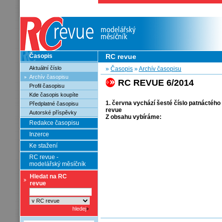
Časopis
RC revue
Aktuální číslo
»
Časopis
»
Archív časopisu
Archív časopisu
RC REVUE 6/2014
Profil časopisu
Kde časopis koupíte
1. června vychází šesté číslo patnáctéh
Předplatné časopisu
revue
Autorské příspěvky
Z obsahu vybíráme:
Redakce časopisu
Inzerce
Ke stažení
RC revue -
modelářský měsíčník
Hledat na RC
revue