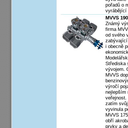
pořadů o m
vyrábějící
MVVS 190 
Známý výr
firma MVVS
od svého v
zabývající
i obecně 
ekonomick
Modelářsk
Střediska 
vývojem. 
MVVS dopr
benzinový
výročí po
nejlepším
veřejnost.
zatím svů
vyvinula 
MVVS 175 
obří akrob
prvky a de