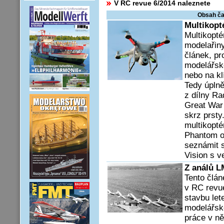
V RC revue 6/2014 naleznete
Obsah ča
Multikopt
Multikopté
modelařiny
článek, pr
modelářsk
nebo na kl
Tedy úpln
z dílny Ra
Great War 
skrz prsty
multikopté
Phantom o
seznámit 
Vision s 
Z análů 
Tento člán
v RC revu
stavbu le
modelářsk
práce v ně