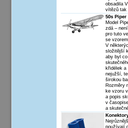
obsadila V
vítězů tak
50s Piper
Model Pipe
zdá – není
pro tuto v
se vzorem 
V některýc
složitější
aby byl co
skutečného
křidélek a
nejužší, t
širokou ba
Rozměry m
ke vzoru 
a popis sk
v časopise
a skutečné
Konektory
Nejrůznějš
používají 