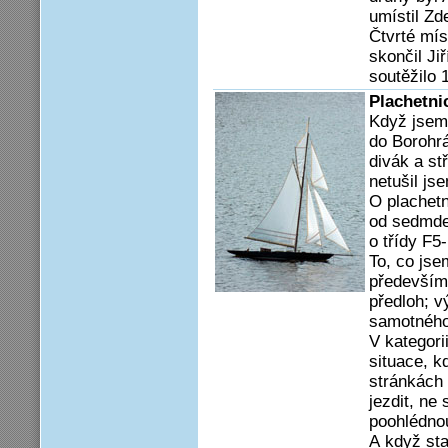
umístil Zd
Čtvrté mís
skončil Ji
soutěžilo 1
Plachetni
Když jsem 
do Borohr
divák a st
netušil js
O plachetn
od sedmdes
o třídy F5
To, co jse
především 
předloh; v
samotného 
V kategori
situace, k
stránkách 
jezdit, ne
poohlédnou
A když sta