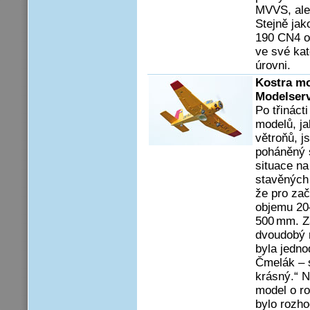
MVVS, ale 
Stejně ja
190 CN4 o
ve své ka
úrovni.
Kostra mo
Modelser
Po třináct
modelů, ja
větroňů, j
poháněný 
situace na
stavěných 
že pro zač
objemu 20
500 mm. Za
dvoudobý 
byla jedno
Čmelák – s
krásný.“ N
model o ro
bylo rozho