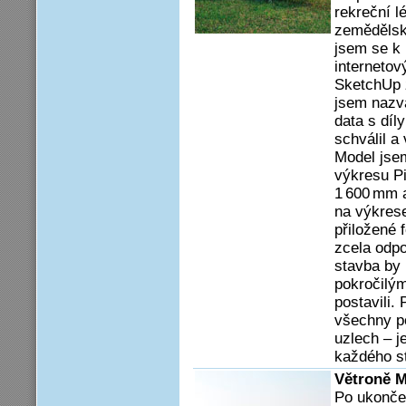
rekreční 
zemědělsk
jsem se k 
interneto
Sketch­Up 
jsem nazv
data s díl
schválil a
Model jsem
výkresu Pi
1 600 mm 
na výkrese
přiložené 
zcela odpo
stavba by 
pokročilým
postavili.
všechny p
uzlech – j
každého st
Větroně M
Po ukonče