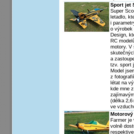
Sport jet
Super Scor
letadlo, k
i paramet
o výrobek
Design, kt
RC modelů
motory. V 
skutečných
a zastoupe
tzv. sport
Model jsem
z fotografi
létat na 
kde mne z
zajímavým 
(délka 2,6 
ve vzduchu
Motorový
Farmer je 
volně dos
respektive