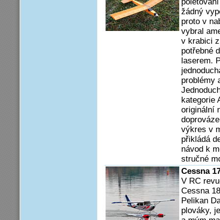
poletování
žádný vypě
proto v na
vybral ame
v krabici 
potřebné d
laserem. P
jednoduchá
problémy 
Jednoducho
kategorie 
originální
doprováze
výkres v m
přikládá d
návod k m
stručné mo
Cessna 17
V RC revu
Cessna 18
Pelikan D
plováky, j