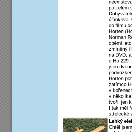
neexistova
po celém s
Dobyvatelé
účinkoval 
do filmu d
Horten (Ho
Norman Re
oběmi leto
zmíněný f
na DVD, a 
o Ho 229. 
jsou dvou
podvozkem.
Horten poh
zatímco H
v kořenech
v několika
tvořil jen 
I tak měl 
střelecké 
Lehký elek
Chtěl jsem