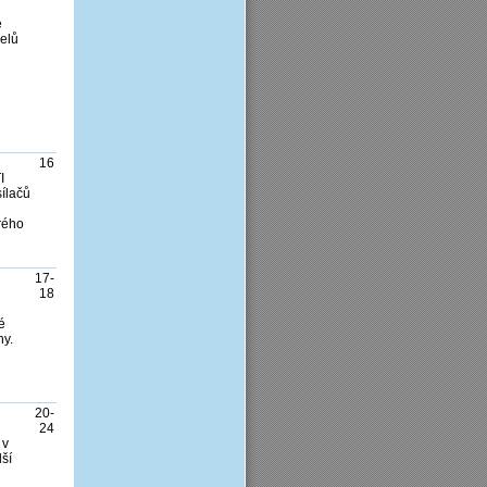
é
delů
16
I
sílačů
rého
17-
18
é
ny.
20-
24
 v
lší