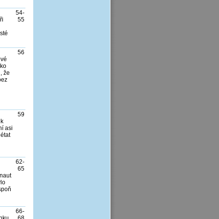
54-
ři
55
sté
56
ové
ako
, že
bez
59
ik
í asi
létat
62-
65
onaut
ylo
spoň
66-
anku
68