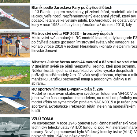
Blaník podle Jaroslava Fary po čtyřiceti létech
L-13 Blaník – pojem mezi piloty, příznivci létání, modeláři, ale i 
laickou veřejností. Nepřehlédnutelný elegantní větroň, který byl
počátků létání velké většiny pilotů. Do Aeroklubů se dostaly prvn
kusy v roce 1958 a létaly bez přerušení až do roku 2010, kdy…
Mistrovství světa F3P 2023 – bronzový úspěch
Mistrovství světa halových RC modelů letadel, tedy kategorie F3
po čtyřleté pauze (poslední mistrovství světa v této kategorii se
konalo v roce 2019 v řeckém Heraklionu) konalo v letošním roc
litevské Jonavě…
Albatros Julese Verna aneb 44 motorů a 82 vrtulí ve vzduchu
V dnešním světě se příliš neuplatňují jedinci, kteří jsou skromní.
Někteří kurážní jedinci si například ve věku vysoké dospělosti
pořizují mladší modely žen. Já však svoji krásnou, chytrou a mi
manželku Jarušku bezmezně miluji a podobnými články u ní
sbírám…
RC sportovní model E-Vipan – plán č. 286
Model je inspirován skutečným švédským letounem MFI-10 Vip
jeho svého času populárním modelem, na rozdíl od předlohy m
model křídlo se symetrickým profilem NACA 0015 a je určen pro
sportovní, akrobatické i rekreační létání nejen na modelářském
letišti…
VZLÚ TOM-8
Po osvobození v roce 1945 obnovil svoji činnost letňanský Voj
technický letecký ústav (VTLÚ) fungující pod Ministerstvem nár
obrany. Nové pojmenování bylo Vědecký letecký ústav (VLÚ). V
polovině roku 1948 se název změnil…