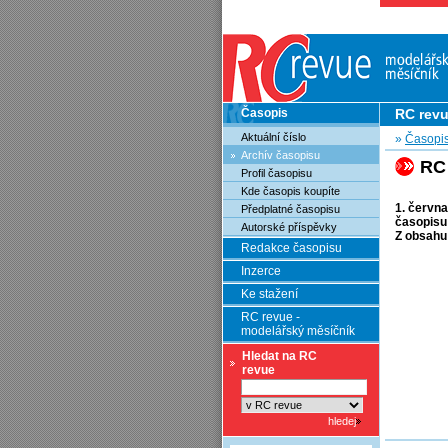
Časopis
RC rev
Aktuální číslo
»
Časopi
Archív časopisu
RC
Profil časopisu
Kde časopis koupíte
1. června
Předplatné časopisu
časopisu
Autorské příspěvky
Z obsahu
Redakce časopisu
Inzerce
Ke stažení
RC revue -
modelářský měsíčník
Hledat na RC
revue