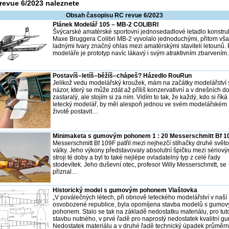
revue 6/2023 naleznete
Obsah časopisu RC revue 6/2023
Plánek Modelář 105 – MB-2 COLIBRI
Švýcarské amatérské sportovní jednosedadlové letadlo konstru
Maxe Bruggera Colibri MB-2 vyvolalo jednoduchými, přitom vš
ladnými tvary značný ohlas mezi amatérskými staviteli letounů. 
modeláře je prototyp navíc lákavý i svým atraktivním zbarvení
Postavíš–letíš–běžíš–chápeš? Házedlo RouRun
Jelikož vedu modelářský kroužek, mám na začátky modelářství 
názor, který se může zdát až příliš konzervativní a v dnešních 
zastaralý, ale stojím si za ním. Vidím to tak, že každý, kdo si říká
letecký modelář, by měl alespoň jednou ve svém modelářském
životě postavit…
Minimaketa s gumovým pohonem 1 : 20 Messerschmitt Bf 1
Messerschmitt Bf 109F patřil mezi nejhezčí stíhačky druhé svět
války. Jeho výkony představovaly absolutní špičku mezi sériový
stroji té doby a byl to také nejlépe ovladatelný typ z celé řady
stodevítek. Jeho duševní otec, profesor Willy Messerschmitt, se
přiznal…
Historický model s gumovým pohonem Vlaštovka
„V poválečných létech, při obnově leteckého modelářství v naší
osvobozené republice, byla opomíjena stavba modelů s gumo
pohonem. Stalo se tak na základě nedostatku materiálu, pro tut
stavbu nutného, v prvé řadě pro naprostý nedostatek kvalitní gu
Nedostatek materiálu a v druhé řadě technický úpadek průměr