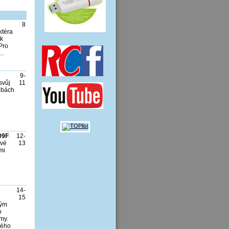
8
ktéra
ak
Pro
m…
9-
svůj
11
dobách
09F
12-
ové
13
mi
14-
15
vým
o
my.
ného