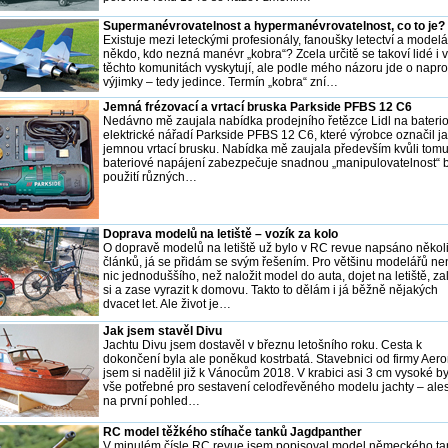
Supermanévrovatelnost a hypermanévrovatelnost, co to je?
Existuje mezi leteckými profesionály, fanoušky letectví a modelá
někdo, kdo nezná manévr „kobra“? Zcela určitě se takoví lidé i v
těchto komunitách vyskytují, ale podle mého názoru jde o napro
výjimky – tedy jedince. Termín „kobra“ zní…
Jemná frézovací a vrtací bruska Parkside PFBS 12 C6
Nedávno mě zaujala nabídka prodejního řetězce Lidl na bateri
elektrické nářadí Parkside PFBS 12 C6, které výrobce označil j
jemnou vrtací brusku. Nabídka mě zaujala především kvůli tomu
bateriové napájení zabezpečuje snadnou „manipulovatelnost“ 
použití různých…
Doprava modelů na letiště – vozík za kolo
O dopravě modelů na letiště už bylo v RC revue napsáno někol
článků, já se přidám se svým řešením. Pro většinu modelářů nen
nic jednoduššího, než naložit model do auta, dojet na letiště, za
si a zase vyrazit k domovu. Takto to dělám i já běžně nějakých
dvacet let. Ale život je…
Jak jsem stavěl Divu
Jachtu Divu jsem dostavěl v březnu letošního roku. Cesta k
dokončení byla ale poněkud kostrbatá. Stavebnici od firmy Aer
jsem si nadělil již k Vánocům 2018. V krabici asi 3 cm vysoké b
vše potřebné pro sestavení celodřevěného modelu jachty – ale
na první pohled…
RC model těžkého stíhače tanků Jagdpanther
V minulém čísle RC revue jsem popisoval model německého t