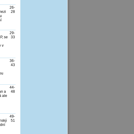
26-
mezi
28
 u
í
29-
P, se
33
e v
36-
43
lou
44-
an a
48
á ale
49-
enský
51
odní