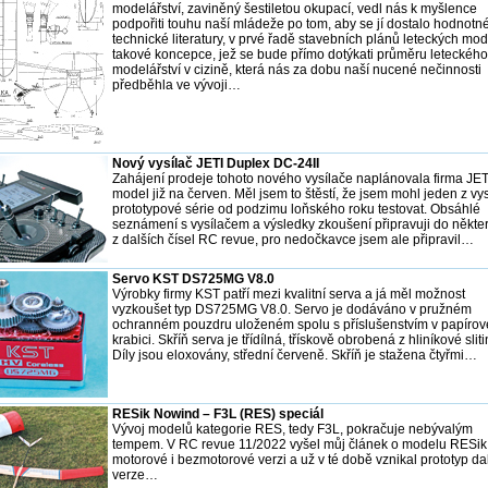
modelářství, zaviněný šestiletou okupací, vedl nás k myšlence
podpořiti touhu naší mládeže po tom, aby se jí dostalo hodnotn
technické literatury, v prvé řadě stavebních plánů leteckých mo
takové koncepce, jež se bude přímo dotýkati průměru leteckého
modelářství v cizině, která nás za dobu naší nucené nečinnosti
předběhla ve vývoji…
Nový vysílač JETI Duplex DC-24II
Zahájení prodeje tohoto nového vysílače naplánovala firma JET
model již na červen. Měl jsem to štěstí, že jsem mohl jeden z vy
prototypové série od podzimu loňského roku testovat. Obsáhlé
seznámení s vysílačem a výsledky zkoušení připravuji do někte
z dalších čísel RC revue, pro nedočkavce jsem ale připravil…
Servo KST DS725MG V8.0
Výrobky firmy KST patří mezi kvalitní serva a já měl možnost
vyzkoušet typ DS725MG V8.0. Servo je dodáváno v pružném
ochranném pouzdru uloženém spolu s příslušenstvím v papírov
krabici. Skříň serva je třídílná, třískově obrobená z hliníkové sliti
Díly jsou eloxovány, střední červeně. Skříň je stažena čtyřmi…
RESik Nowind – F3L (RES) speciál
Vývoj modelů kategorie RES, tedy F3L, pokračuje nebývalým
tempem. V RC revue 11/2022 vyšel můj článek o modelu RESik
motorové i bezmotorové verzi a už v té době vznikal prototyp da
verze…