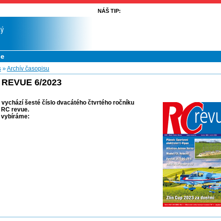
NÁŠ TIP:
ue
s
»
Archív časopisu
 REVUE 6/2023
 vychází šesté číslo dvacátého čtvrtého ročníku
 RC revue.
 vybíráme: