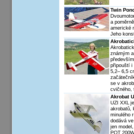
Twin Pon
Dvoumotoro
a poměrně
americké 
Jeho konst
Akrobatic
Akrobatick
známým ak
především
připouští 
5,2– 6,5 c
začátečník
se v akroba
cvičného, 
Akrobat 
UZI XXL j
akrobatů, 
minulého r
dodává ve 
jen model,
POT 200W 