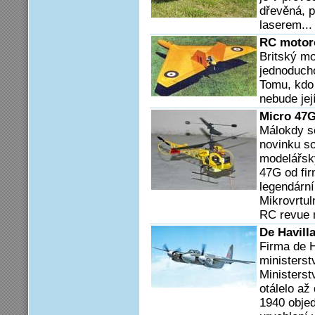
dřevěná, p
laserem...
RC motoro
Britský m
jednoducho
Tomu, kdo 
nebude jej
Micro 47G
Málokdy se
novinku so
modelářsk
47G od fi
legendární
Mikrovrtul
RC revue 
De Havill
Firma de H
ministerstv
Ministerst
otálelo až
1940 objed