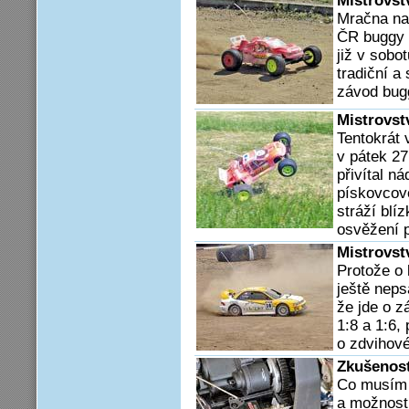
Mistrovst
Mračna nad
ČR buggy 
již v sobo
tradiční a 
závod bug
Mistrovst
Tentokrát 
v pátek 27
přivítal n
pískovcov
stráží blí
osvěžení p
Mistrovst
Protože o 
ještě neps
že jde o 
1:8 a 1:6
o zdvihové
Zkušenos
Co musím p
a možnost