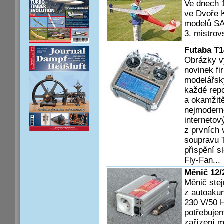
Ve dnech 1
ve Dvoře 
modelů SA
3. mistrov
Futaba T
Obrázky v
novinek fi
modelářsk
každé repo
a okamžitě
nejmodern
internetov
z prvních
soupravu 
přispění s
Fly-Fan...
Měnič 12/
Měnič ste
z autoakum
230 V/50 H
potřebujem
zařízení m