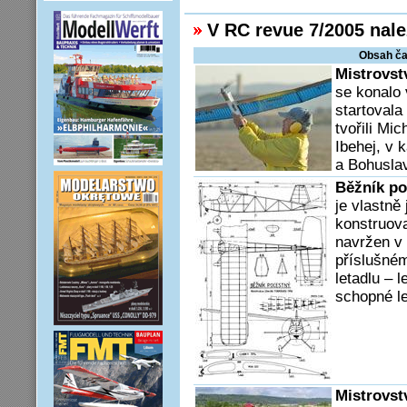
V RC revue 7/2005 nale
Obsah ča
Mistrovst
se konalo
startovala
tvořili Mi
Ibehej, v 
a Bohuslav
Běžník po
je vlastně
konstruov
navržen v 
příslušné
letadlu – 
schopné le
Mistrovst