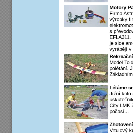
Motory Pa
Firma Ast
výrobky fi
elektromo
s převodo
EFLA311. P
je sice a
vyrábějí v 
Rekreační
Model Told
polétání. 
Základním 
Létáme s
Jižní kol
uskutečnil
City LMK 
počasí...
Zhotovení
Vrtulový k