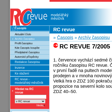
Časopis
RC revue
Aktuální číslo
»
Časopis
»
Archív časopisu
Archív časopisu
Profil časopisu
RC REVUE 7/2005
Kde časopis koupíte
Předplatné časopisu
Autorské příspěvky
1. července vychází sedmé č
Redakce časopisu
ročníku časopisu RC revue. Č
Inzerce
v první řadě na pultech mode
Ke stažení
prodejen a v mnoha novinový
RC revue -
Velká hra o ZDZ 100 pokraču
modelářský měsíčník
propozice na severní kolo s
Hledat na RC
ZDZ 40–50.
revue