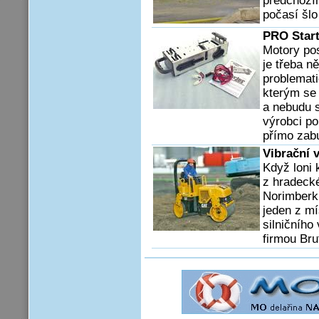
předchozí
počasí šlo
PRO Start
Motory po
je třeba 
problemat
kterým se 
a nebudu 
výrobci po
přímo zab
Vibrační 
Když loni 
z hradeck
Norimberk
jeden z mí
silničního
firmou Brut