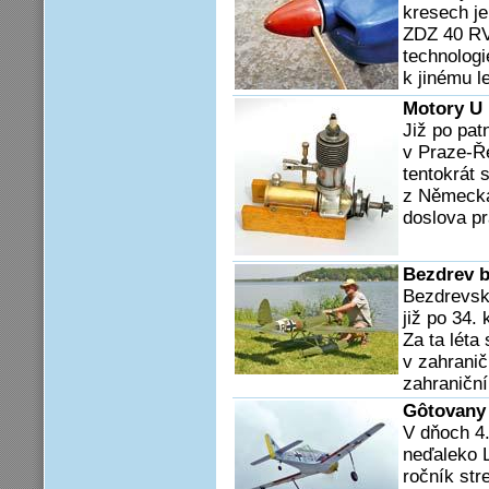
kresech j
ZDZ 40 RV
technologi
k jinému l
Motory U 
Již po pat
v Praze-Ř
tentokrát 
z Německa,
doslova pr
Bezdrev b
Bezdrevsk
již po 34.
Za ta léta
v zahranič
zahraniční 
Gôtovany
V dňoch 4.
neďaleko L
ročník str