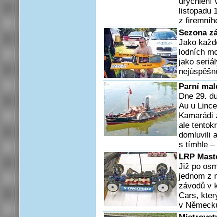
urychlení 
listopadu 
z firemního
Sezona zá
Jako každo
lodních m
jako seriá
nejúspěšně
Parní malé
Dne 29. du
Au u Lince
Kamarádi z
ale tentok
domluvili 
s tímhle –
LRP Mast
Již po osm
jednom z n
závodů v k
Cars, kte
v Německu