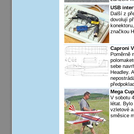
USB inter
Další z př
dovolují p
konektoru,
značkou Hi
Caproni V
Poměrně m
polomaketu
sebe navrh
Headley. A
nepostrád
předpoklad
Mega Cup
V sobotu 
létat. Byl
vzletové a
směsice mo