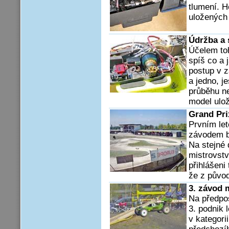
tlumení. H
uložených 
Údržba a 
Účelem toh
spíš co a 
postup v z
a jedno, je
průběhu n
model uloži
Grand Pri
Prvním le
závodem b
Na stejné
mistrovstv
přihlášeni 
že z původ
3. závod 
Na předpos
3. podnik 
v kategori