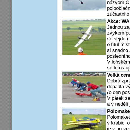
názvom Ob
polooblačn
zúčastnilo
Akce: W
Jednou za 
zvykem po
se sejdou t
o titul mi
si snadno s
posledníh
V loňském 
se letos u
Velká cen
Dobrá zpr
dopadla vý
(o den po
V pátek se
a v neděli
Polomake
Polomaket
v krabici
je v prove