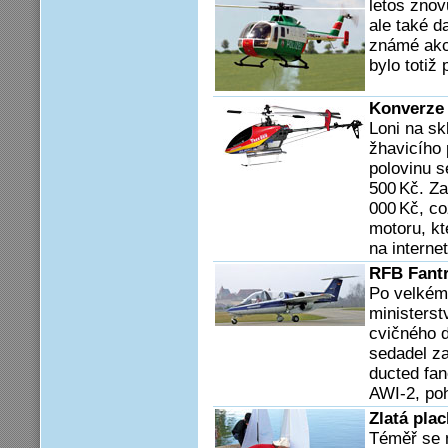
letos znov
ale také da
známé akc
bylo totiž
Konverze 
Loni na sk
žhavicího p
polovinu s
500 Kč. Za
000 Kč, c
motoru, kt
na internet
RFB Fantr
Po velkém
ministerst
cvičného 
sedadel z
ducted fan
AWI-2, po
Zlatá pla
Téměř se n