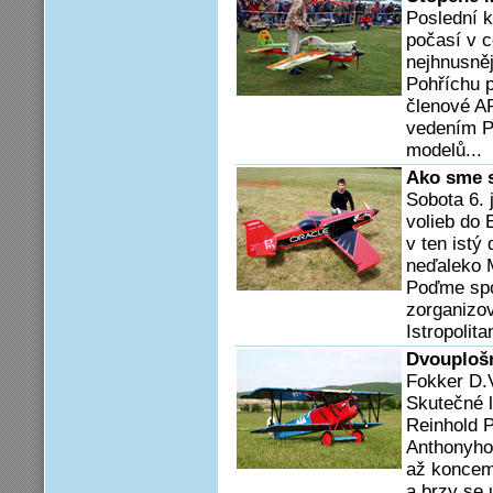
Poslední 
počasí v c
nejhnusněj
Pohříchu p
členové A
vedením Pe
modelů...
Ako sme s
Sobota 6.
volieb do
v ten istý
neďaleko 
Poďme spo
zorganizov
Istropolita
Dvouplošn
Fokker D.V
Skutečné l
Reinhold P
Anthonyho 
až koncem 
a brzy se 