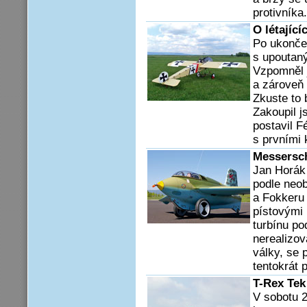
protivníka.
O létající
Po ukončen
s upoutan
Vzpomněl 
a zároveň
Zkuste to 
Zakoupil 
postavil F
s prvními 
Messersc
Jan Horák 
podle neob
a Fokkeru
pístovými
turbínu po
nerealizo
války, se 
tentokrát 
T-Rex Tek
V sobotu 2