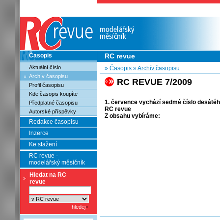
Časopis
RC revue
Aktuální číslo
»
Časopis
»
Archív časopisu
Archív časopisu
RC REVUE 7/2009
Profil časopisu
Kde časopis koupíte
1. července vychází sedmé číslo desátéh
Předplatné časopisu
RC revue
Autorské příspěvky
Z obsahu vybíráme:
Redakce časopisu
Inzerce
Ke stažení
RC revue -
modelářský měsíčník
Hledat na RC
revue