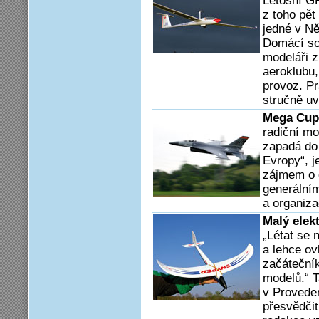
Letošní G
z toho pět
jedné v Ně
Domácí so
modeláři z
aeroklubu,
provoz. P
stručně u
Mega Cup
radiční mo
zapadá do
Evropy“, j
zájmem o e
generální
a or­ganiz
Malý elek
„Létat se 
a lehce ov
začátečník
modelů.“ T
v Provede
přesvědčit