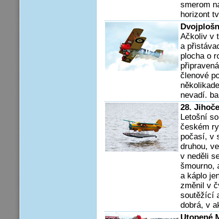
smerom na 
horizont t
Dvojploš
Ačkoliv v 
a přistáva
plocha o r
připravená
členové po
několikade
nevadí. ba
28. Jihoč
Letošní so
českém ry
počasí, v 
druhou, ve
v neděli s
šmourno, a
a káplo je
změnil v č
soutěžící 
dobrá, v a
Utopené 