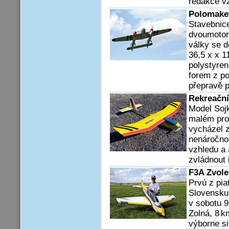
redakce vz
Polomaket
Stavebnic
dvoumotoro
války se d
36,5 x x 1
polystyren
forem z po
přepravě p
Rekreační
Model Sojk
malém pros
vycházel 
nenáročno
vzhledu a 
zvládnout 
F3A Zvole
Prvú z pia
Slovensku
v sobotu 9
Zolná, 8 k
výborne si