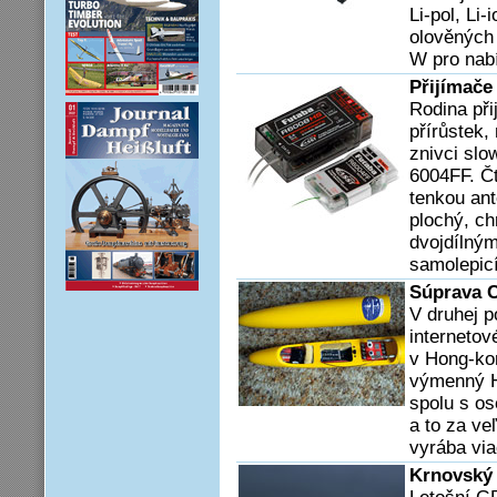
Li-pol, Li
olověných 
W pro nabí
Přijímač
Rodina př
přírůstek,
znivci slo
6004FF. Č
tenkou ant
plochý, c
dvojdílný
samolepicí
Súprava C
V druhej p
interneto
v Hong-ko
výmenný H
spolu s o
a to za ve
vyrába via
Krnovský 