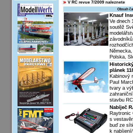
V RC revue 7/2009 naleznete
Obsah ča
Knauf Ins
Ve dnech 
soutěž Sv
modelářstv
závodníků,
rozhodčíc
Ně­mecka,
Polska, Sl
Historick
plánek 11
Kabinový 
Paul March
tvary a vý
zahraniční
stavbu RC 
Nabíječ R
Raytronic 
s vestavě
buď ze sít
k nabíjení