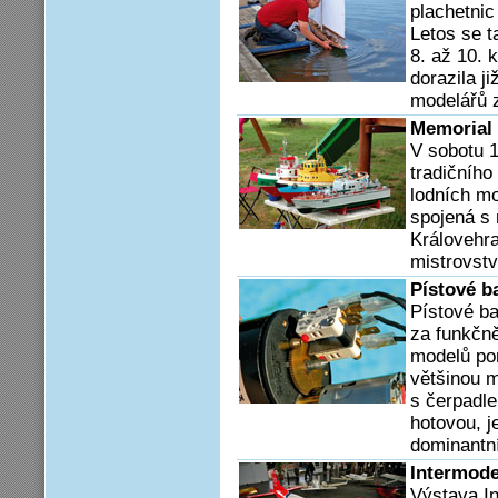
plachetnic
Letos se t
8. až 10.
dorazila j
modelářů 
Memorial
V sobotu 1
tradičního
lodních m
spojená s
Královehr
mistrovstv
Pístové b
Pístové b
za funkčn
modelů pon
většinou m
s čerpadle
hotovou, j
dominantní
Intermod
Výstava In