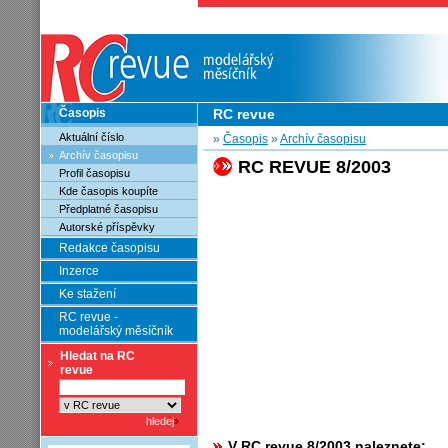
Časopis
RC revue
Aktuální číslo
»
Časopis
»
Archív časopisu
Archív časopisu
RC REVUE 8/2003
Profil časopisu
Kde časopis koupíte
Předplatné časopisu
Autorské příspěvky
Redakce časopisu
Inzerce
Ke stažení
RC revue -
modelářský měsíčník
Hledat na RC
revue
V RC revue 8/2003 naleznete: