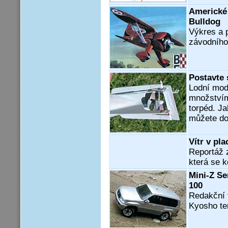
Americké 
Bulldog
Výkres a 
závodního 
Postavte 
Lodní mod
množstvím
torpéd. Ja
můžete do
Vítr v pl
Reportáž 
která se k
Mini-Z Se
100
Redakční 
Kyosho te