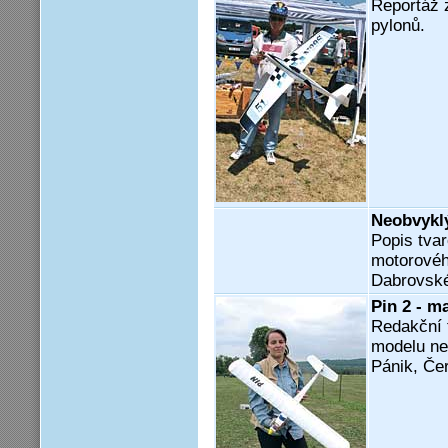
Reportáž 
pylonů.
Neobvykl
Popis tva
motorovéh
Dabrovsk
Pin 2 - ma
Redakční 
modelu ne
Pánik, Če