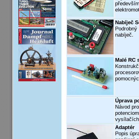
především
elektromo
Nabíječ S
Podrobný 
nabíječ.
Malé RC s
Konstrukč
procesoro
pomocných
Úprava p
Návod pro
potenciom
vysílačíc
Adaptér
Popis úpr