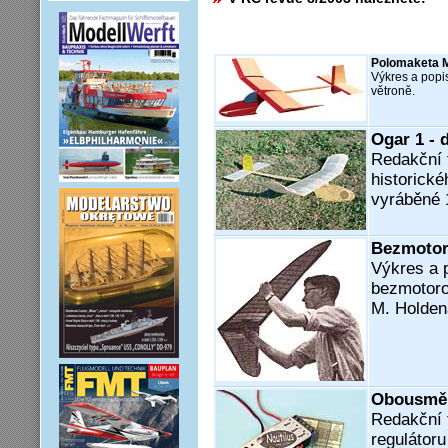
Polomaketa M
Výkres a popi
větroně.
Ogar 1 - 
Redakční t
historické
vyráběné 
Bezmotor
Výkres a p
bezmotoro
M. Holden
Obousměr
Redakční 
regulátor