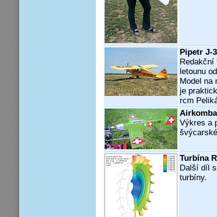
Pipetr J-
Redakční 
letounu o
Model na 
je praktic
rcm Pelik
Airkomba
Výkres a 
švýcarské
Turbína R
Další díl
turbíny.