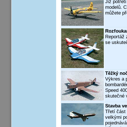
Již potřet
modelů. Co
můžete pře
Rozfouka
Reportáž z
se uskuteč
Těžký no
Výkres a 
bombardér
Speed 400
skutečné v
Stavba v
Třetí část
velkými p
pojednává