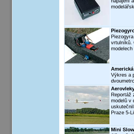
napájení 
modelářský
Piezogyro
Piezogyra
vrtulníků.
modelech 
Americká
Výkres a p
dvoumetro
Aerovleky
Reportáž 
modelů v d
uskutečnil
Praze 5-L
Mini Slow