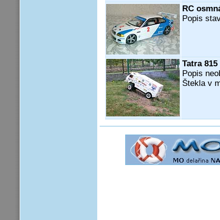
RC osmná
Popis sta
Tatra 815
Popis neo
Štekla v m