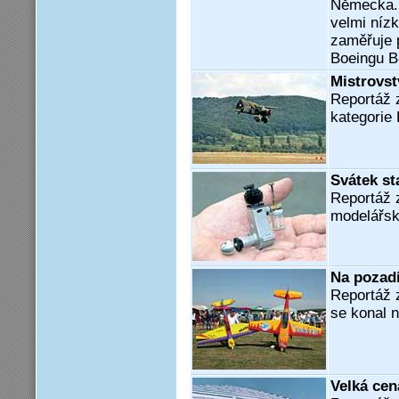
Německa. 
velmi níz
zaměřuje 
Boeingu B
Mistrovst
Reportáž 
kategorie 
Svátek s
Reportáž z
modelářsk
Na pozadí
Reportáž z
se konal 
Velká cen