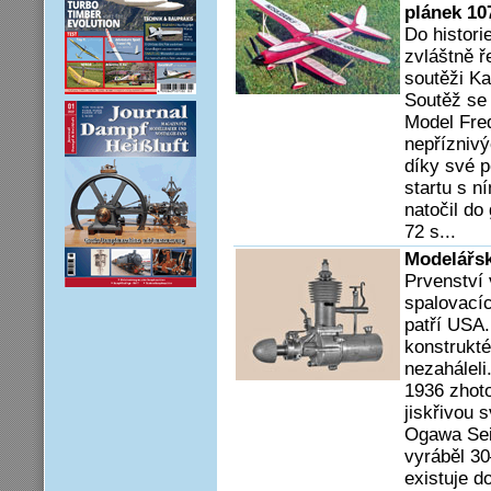
plánek 10
Do histor
zvláštně ř
soutěži K
Soutěž se 
Model Fred
nepřízniv
díky své p
startu s n
natočil do
72 s...
Modelářsk
Prvenství
spalovací
patří USA.
konstrukté
nezaháleli
1936 zhoto
jiskřivou 
Ogawa Sei
vy­ráběl 3
existuje 