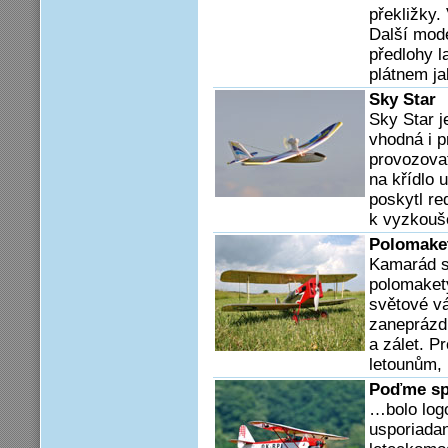
překližky.
Další mode
předlohy l
plátnem ja
Sky Star
Sky Star j
vhodná i p
provozova
na křídlo 
poskytl r
k vyzkouše
Polomake
Kamarád si
polomakety
světové v
zaneprázd
a zálet. 
letounům, 
Poďme sp
…bolo log
usporiada