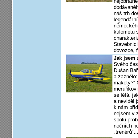
nejobratně
dodávanéh
náš trh do
legendární
německého
kulometu s
charakteri
Stavebnici
dovozce, f
Jak jsem 
Svého času
Dušan Baři
a zaznělo:
makety?“ S
meruňkovic
se létá, j
a neviděl 
k nám přid
nejsem v z
spolu prob
nočních h
„trenérů“..