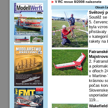
V RC revue 8/2008 naleznete
Obsah ča
Světový p
Soutěž se 
5. července
byla vzros
přistávaly
v kategori
rakety na b
Fatranské
Majstrovs
2. Fatrans
a polomaki
v dňoch 24
v Martine
krásnou sc
počas kona
Slovenskej
usporiada
119...
Wakefield