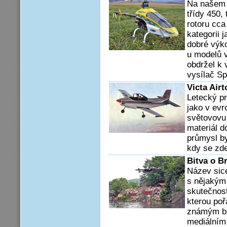
Na našem t
třídy 450,
rotoru cca
kategorii 
dobré výk
u modelů v
obdržel k
vysílač S
Victa Airt
Letecký pr
jako v ev
světovovu 
materiál d
průmysl b
kdy se zde
Bitva o B
Název sice
s nějakým
skutečnost
kterou poř
známým b
mediálním