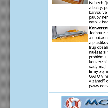
týdnech (j
z balzy, p
barvou ve
paluby nen
natolik ba
Konverzní
Jednou z c
a současně
z plastikov
trup obsah
nalézat si
problémů, 
konverzní 
sady mají
firmy zejm
GATO v mě­
v zámoří o
(www.caswe