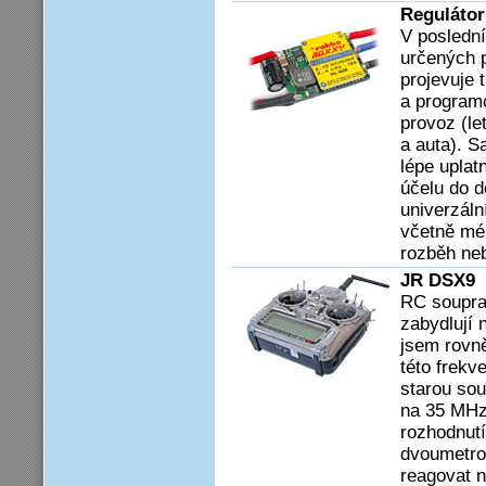
Reguláto
V poslední
určených 
projevuje 
a program
provoz (le
a auta). S
lépe uplat
účelu do d
univerzáln
včetně mé
rozběh neb
JR DSX9
RC soupra
zabydlují 
jsem rovně
této frekv
starou so
na 35 MHz
rozhodnutí
dvoumetrov
reagovat n