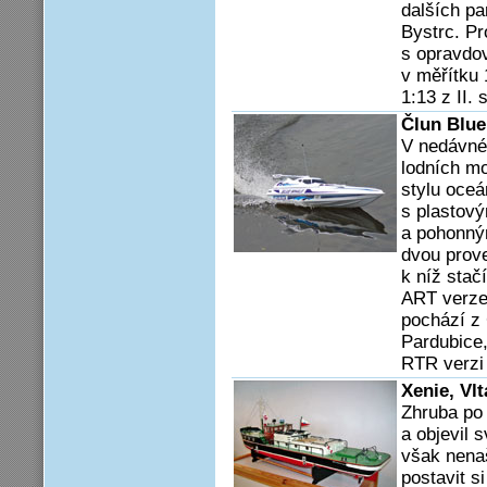
dalších pa
Bystrc. Pr
s opravdo
v měřítku 
1:13 z II. 
Člun Blu
V nedávné 
lodních mo
stylu oceá
s plastový
a pohonný
dvou prov
k níž stač
ART verze
pochází z 
Pardubice,
RTR verzi 
Xenie, Vl
Zhruba po 
a objevil 
však nenaš
postavit s