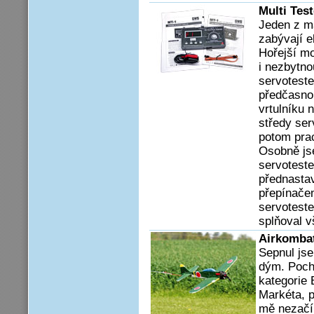
Multi Tes
Jeden z m
zabývají e
Hořejší mo
i nezbytno
servotest
předčasnou
vrtulníku 
středy ser
potom pra
Osobně js
servotest
přednastav
přepínačem
servoteste
splňoval 
Airkomba
Sepnul jse
dým. Poch
kategorie 
Markéta, p
mě nezačí