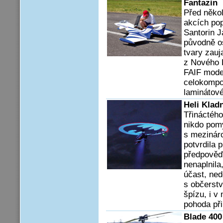
Fantazin
Před někol
akcích pop
Santorin J
původně o
tvary zauj
z Nového 
FAIF model
celokompo
laminátové
Heli Klad
Třináctého
nikdo pomý
s mezinár
potvrdila 
předpověď
nenaplnila,
účast, ned
s občerst
špízu, i v
pohoda při
Blade 400