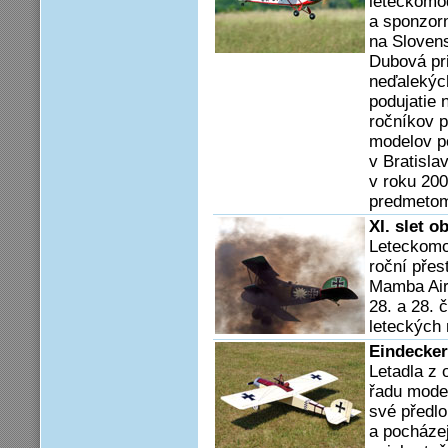
leteckomo
a sponzor
na Slovens
Dubová pr
neďalekýc
podujatie 
ročníkov p
modelov po
v Bratisla
v roku 200
predmetom
XI. slet 
Leteckomo
roční přes
Mamba Air
28. a 28. 
leteckých 
Eindecker
Letadla z 
řadu model
své předlo
a po­cháze