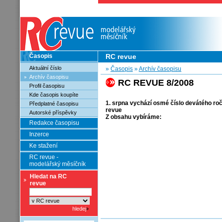
Časopis
RC revue
Aktuální číslo
»
Časopis
»
Archív časopisu
Archív časopisu
RC REVUE 8/2008
Profil časopisu
Kde časopis koupíte
1. srpna vychází osmé číslo devátého ro
Předplatné časopisu
revue
Autorské příspěvky
Z obsahu vybíráme:
Redakce časopisu
Inzerce
Ke stažení
RC revue -
modelářský měsíčník
Hledat na RC
revue