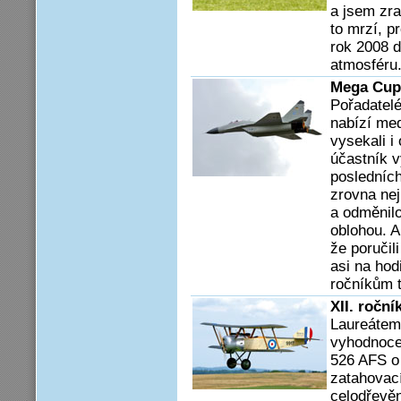
a jsem zr
to mrzí, p
rok 2008 
atmosféru.
Mega Cup
Pořadatelé
nabízí med
vysekali i
účastník vy
posledníc
zrovna nej
a odměnil
oblohou. A
že poručil
asi na hod
ročníkům t
XII. ročn
Laureátem
vyhodnoce
526 AFS o
zatahovac
celodřevěn