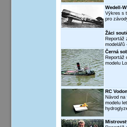
Wedell-Wi
Výkres s 
pro závod
Žáci soutě
Reportáž 
modelářů 
Černá sob
Reportáž 
modelu Lod
RC Vodo
Návod na 
modelu le
hydroglyz
Mistrovst