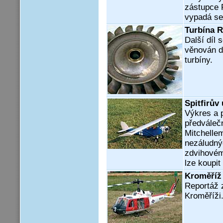
zástupce 
vypadá se 
Turbína R
Další díl 
věnován d
turbíny.
Spitfirův
Výkres a 
předváleč
Mitchellem
nezáludný
zdvihovém
lze koupit
Kroměříž
Reportáž z
Kroměříži