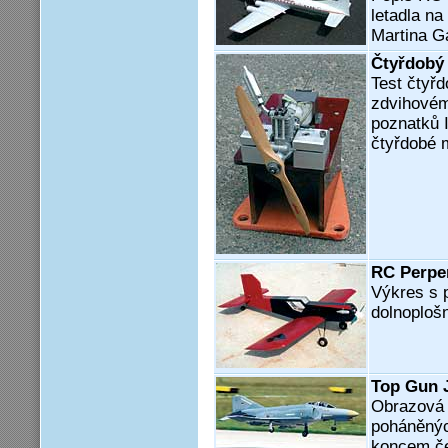
letadla n
Martina G
Čtyřdobý
Test čtyř
zdvihovém
poznatků I
čtyřdobé 
RC Perpe
Výkres s 
dolnoploš
Top Gun 
Obrazová 
poháněnýc
koncem č