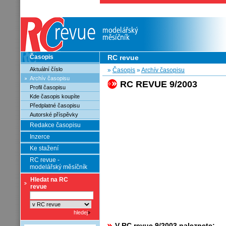
Časopis
RC revue
Aktuální číslo
»
Časopis
»
Archív časopisu
Archív časopisu
RC REVUE 9/2003
Profil časopisu
Kde časopis koupíte
Předplatné časopisu
Autorské příspěvky
Redakce časopisu
Inzerce
Ke stažení
RC revue -
modelářský měsíčník
Hledat na RC
revue
V RC revue 9/2003 naleznete: