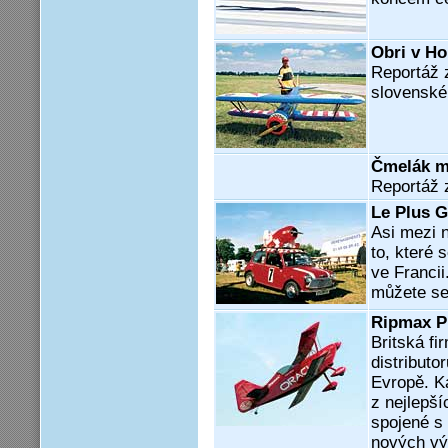
Obri v Hol
Reportáž 
slovenské 
Čmelák m
Reportáž 
Le Plus 
Asi mezi 
to, které 
ve Francii
můžete sez
Ripmax P
Britská fi
distribut
Evropě. K
z nejlepš
spojené s
nových výr