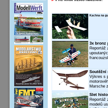
Kachna na g
3x bronz
Reportáž 
upoutanýc
francouzs
Soutěžní 
Výkres s 
motorovéh
Marsche z
Slet hist
Reportáž 
modelů u