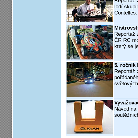
Reportáž 
lodí skupi
Contelles.
Mistrovst
Reportáž z
ČR RC mo
který se 
5. ročník
Reportáž 
pořádanéh
světových
Vyvažovač
Návod na 
soutěžníc