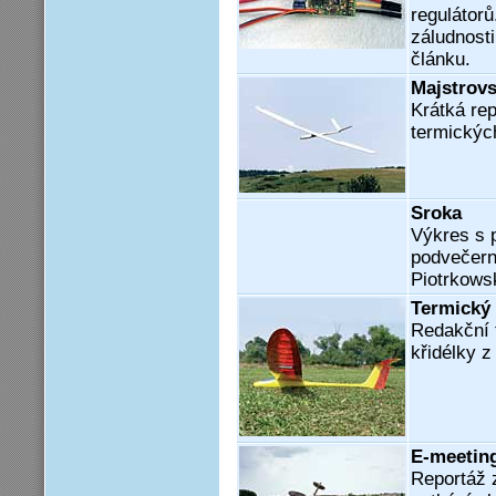
regulátorů
záludnosti
článku.
Majstrov
Krátká rep
termickýc
Sroka
Výkres s 
podvečern
Piotrkows
Termický 
Redakční 
křidélky z
E-meeting
Reportáž 