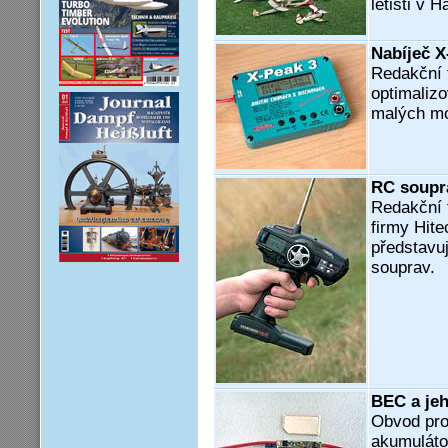
letišti v 
Nabíječ X
Redakční t
optimaliz
malých mo
RC soupr
Redakční 
firmy Hit
představu
souprav.
BEC a jeh
Obvod pro
akumuláto