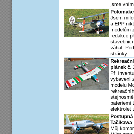
jsme vním
Polomaket
Jsem milo
a EPP nik
modelům z
redakce p
stavebnici
váhal. Pod
stránky…
Rekreační
plánek č.
Při invent
vybavení 
modelu Mo
rekreačníh
stejnosměr
bateriemi 
elektrolet
Postupná 
Tačikawa 
Můj kamar