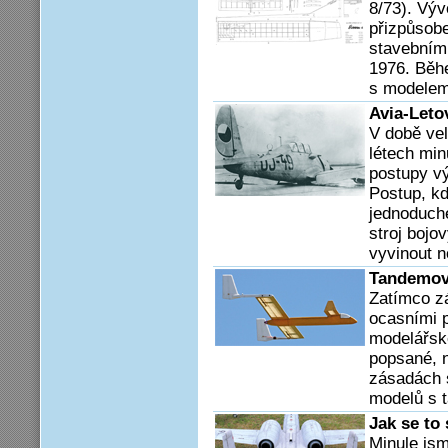
8/73). Výv
přizpůsob
stavebním
1976. Běh
s modelem
Avia-Leto
V době vel
létech min
postupy vý
Postup, kd
jednoduché
stroj bojo
vyvinout n
Tandemové
Zatímco z
ocasními p
modelářské
popsané, n
zásadách 
modelů s 
Jak se to
Minule jsm