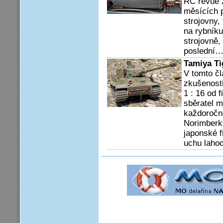
RC revue 2
měsících 
strojovny,
na rybníku
strojovně, 
poslední
Tamiya Ti
V tomto čl
zkušenosti
1 : 16 od 
sběratel m
každoročn
Norimberk
japonské 
uchu laho