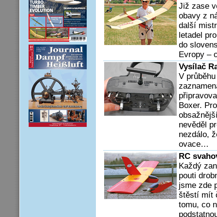
Již zase v
obavy z ná
další mist
letadel p
do slovens
Evropy – 
Vysílač R
V průběhu 
zaznamenal
připravova
Boxer. Pro
obsažnějš
nevěděl pr
nezdálo, ž
ovace…
RC svahov
Každý zan
pouti drob
jsme zde p
štěstí mít
tomu, co n
podstatnou