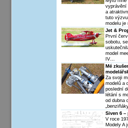
Mýto mne 
vyprávění
a atraktiv
tuto výzvu 
modelu je
Jet & Pro
První červ
sobotu, s
uskutečnil
model mee
IV…
Mé zkuše
modelářs
Za svoji m
modelů a d
poslední d
létání s 
od dubna d
„benziňák
Siven 6 –
V roce 197
Modely A j