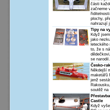
části každ
začneme vě
řiditelnos
plochy, př
nahrazují j
Tipy na v
Když jsem
jako nezku
leteckého 
to, že s 
dědečkovi,
se narodi
Česko-rak
Někdejší m
maketářů 
jenž sestá
Rakousku,
soutěž na
Přestavba
Castle
Když vyše