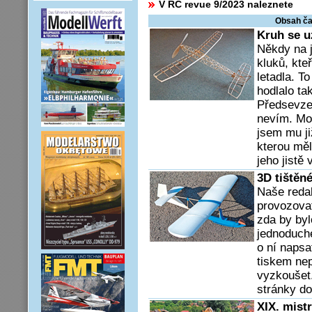
V RC revue 9/2023 naleznete
Obsah ča
Kruh se u
Někdy na j
kluků, kte
letadla. T
hodlalo ta
Předsevzet
nevím. Mož
jsem mu ji
kterou měl
jeho jistě
3D tištěn
Naše reda
provozova
zda by by
jednoduch
o ní napsa
tiskem nep
vyzkoušet.
stránky 
XIX. mist