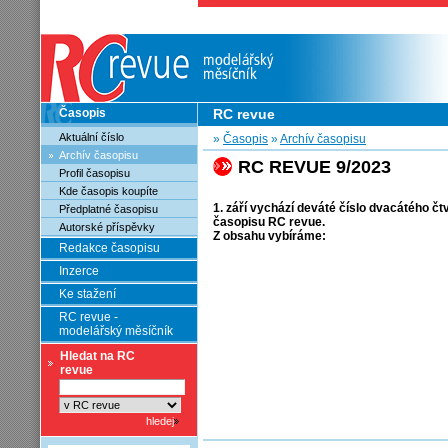
Časopis
RC revue
Aktuální číslo
»
Časopis
»
Archív časopisu
Archív časopisu
RC REVUE 9/2023
Profil časopisu
Kde časopis koupíte
1. září vychází deváté číslo dvacátého čt
Předplatné časopisu
časopisu RC revue.
Autorské příspěvky
Z obsahu vybíráme:
Redakce časopisu
Inzerce
Ke stažení
RC revue -
modelářský měsíčník
Hledat na RC
revue